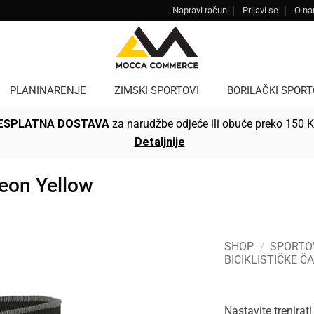
Napravi račun
Prijavi se
O n
PLANINARENJE
ZIMSKI SPORTOVI
BORILAČKI SPORT
ESPLATNA DOSTAVA
za narudžbe odjeće ili obuće preko 150 
Detaljnije
eon Yellow
SHOP
/
SPORTO
BICIKLISTIČKE Č
Nastavite trenira