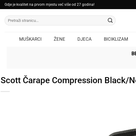
Skip
Gdje je kvalitet na prvom mjestu već više od 27 godina!
to
Pretraži:
content
MUŠKARCI
ŽENE
DJECA
BICIKLIZAM
B
Scott Čarape Compression Black/N