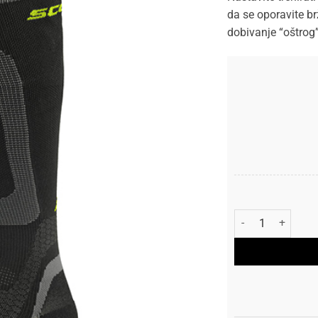
da se oporavite br
dobivanje “oštrog”
Scott Čarape Com