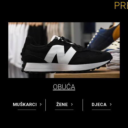
PR
OBUĆA
MUŠKARCI
ŽENE
DJECA