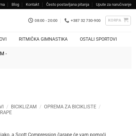
ama
Blog
Kontakt
Često postavljana pitanja
Upute za naručivanje
KORPA
08:00 - 20:00
+387 32 730-900
OVI
RITMIČKA GIMNASTIKA
OSTALI SPORTOVI
KM -
VI
/
BICIKLIZAM
/
OPREMA ZA BICIKLISTE
/
ARAPE
ti jako, a Scott Compression čarape će vam pomoći