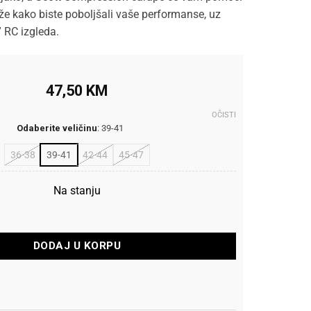
že kako biste poboljšali vaše performanse, uz
 RC izgleda.
47,50
KM
OČISTI
Odaberite veličinu
:
39-41
36-38
39-41
42-44
45-47
Na stanju
pression Black/Neon Yellow količina
DODAJ U KORPU