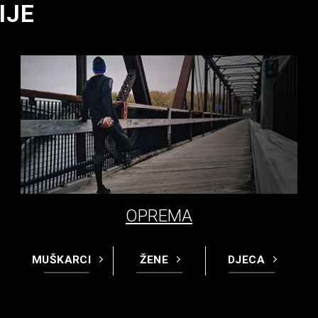
IJE
OPREMA
MUŠKARCI
ŽENE
DJECA