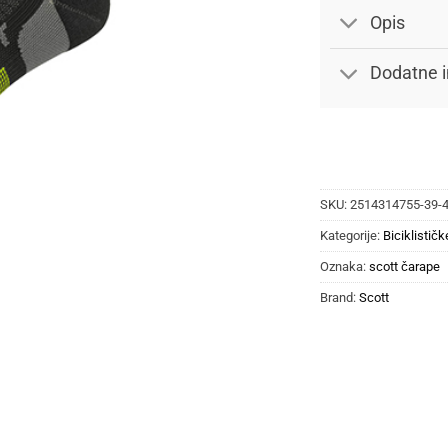
Opis
Dodatne i
SKU:
2514314755-39-
Kategorije:
Biciklistič
Oznaka:
scott čarape
Brand:
Scott