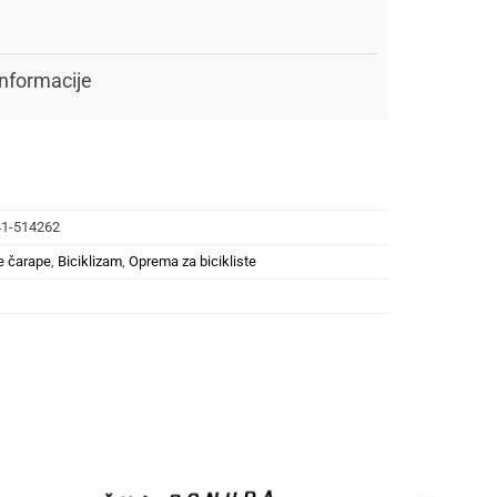
nformacije
41-514262
ke čarape
,
Biciklizam
,
Oprema za bicikliste