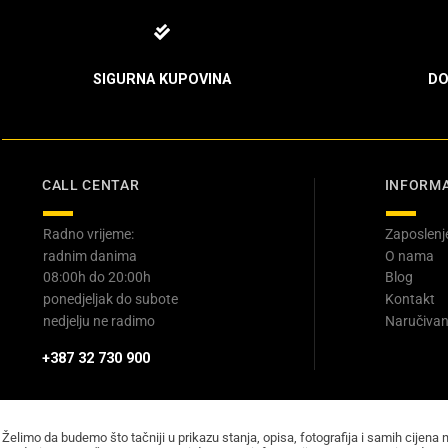
SIGURNA KUPOVINA
DO
CALL CENTAR
INFORMA
Radno vrijeme:
Zaposlenj
radnim danima
O nama
08:00h do 20:00h
Blog
ponedjeljak do subote
Kontakt
nedjelju ne radimo
Naručivan
+387 32 730 900
Želimo da budemo što tačniji u prikazu stanja, opisa, fotografija i samih cijena 