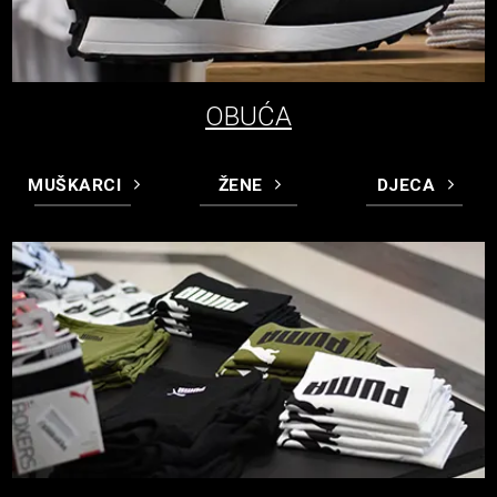
OBUĆA
MUŠKARCI
ŽENE
DJECA