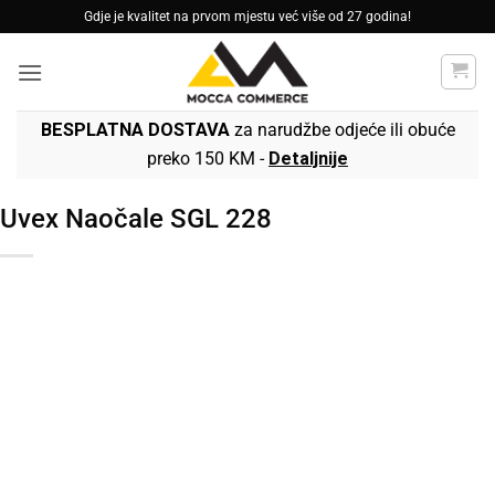
Skip
Gdje je kvalitet na prvom mjestu već više od 27 godina!
to
content
BESPLATNA DOSTAVA
za narudžbe odjeće ili obuće
preko 150 KM -
Detaljnije
Uvex Naočale SGL 228