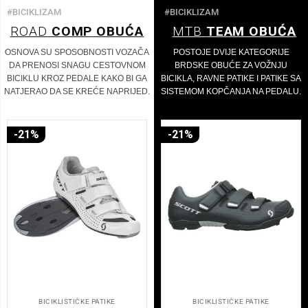
#BICIKLIZAM
#BICIKLIZAM
ROAD
COMP OBUĆA
MTB
TEAM OBUĆA
OSNOVA SU SPOSOBNOSTI VOZAČA
POSTOJE DVIJE KATEGORIJE
DA PRENOSI SNAGU CESTOVNOM
BRDSKE OBUĆE ZA VOŽNJU
BICIKLU KROZ PEDALE KAKO BI GA
BICIKLA, RAVNE PATIKE I PATIKE SA
NATJERAO DA SE KREĆE NAPRIJED.
SISTEMOM KOPČANJA NA PEDALU.
-21%
-21%
BICIKLISTIČKE PATIKE
BICIKLISTIČKE PATIKE