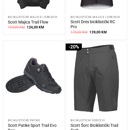
BICIKLISTIČKE MAJICE I DRESOVI
BICIKLISTIČKE MAJICE I DRESOVI
Scott Dres biciklistički RC
Scott Majica Trail Flow
Pro
Original
Current
155,00
KM
124,00
KM
price
price
Original
Current
175,00
KM
139,00
KM
was:
is:
price
price
155,00 KM.
124,00 KM.
was:
is:
175,00 KM.
139,00 KM.
-20%
BICIKLISTIČKE PATIKE
BICIKLISTIČKI ŠORCEVI
Scott Patike Sport Trail Evo
Scott Šorc Biciklistički Trail