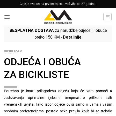
Skip
Gdje je kvalitet na prvom mjestu već više od 27 godina!
to
content
BESPLATNA DOSTAVA
za narudžbe odjeće ili obuće
preko 150 KM -
Detaljnije
BICIKLIZAM
ODJEĆA I OBUĆA
ZA BICIKLISTE
Potrebno je imati prilagođenu odjeću koja će vam pomoći u
zadržavanju optimalne tjelesne temperature prilikom svih
vremenskih uvjeta. Iako izbor odjeće ovisi samo o vama i vašim
osobnim preferencijama, postoje neka pravila kojih bi se trebalo