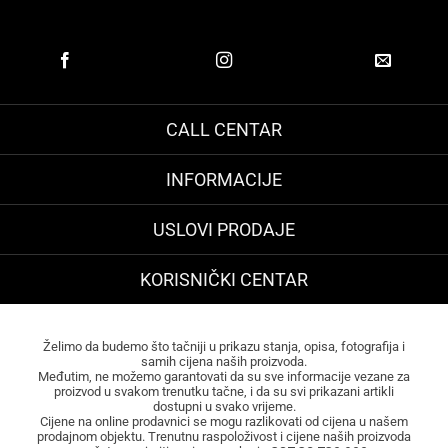
CALL CENTAR
INFORMACIJE
USLOVI PRODAJE
KORISNIČKI CENTAR
Želimo da budemo što tačniji u prikazu stanja, opisa, fotografija i
samih cijena naših proizvoda.
Međutim, ne možemo garantovati da su sve informacije vezane za
proizvod u svakom trenutku tačne, i da su svi prikazani artikli
dostupni u svako vrijeme.
Cijene na online prodavnici se mogu razlikovati od cijena u našem
prodajnom objektu. Trenutnu raspoloživost i cijene naših proizvoda