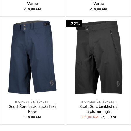
Vertic
Vertic
215,00
KM
215,00
KM
-32%
BICIKLISTIČKI ŠORCEVI
BICIKLISTIČKI ŠORCEVI
Scott Šorc biciklistički Trail
Scott Šorc biciklistički
Flow
Explorair Light
Original
Current
175,00
KM
139,00
KM
95,00
KM
price
price
was:
is:
139,00 KM.
95,00 KM