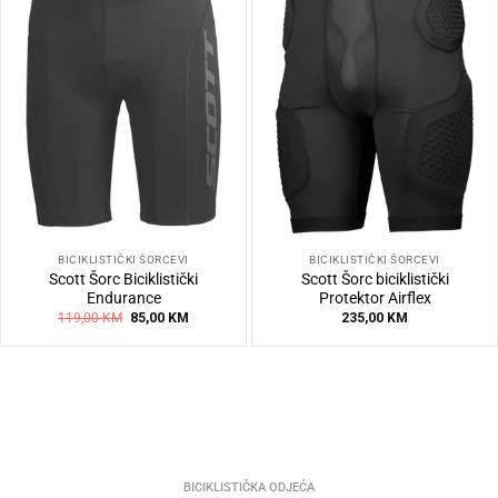
BICIKLISTIČKI ŠORCEVI
BICIKLISTIČKI ŠORCEVI
Scott Šorc Biciklistički
Scott Šorc biciklistički
Endurance
Protektor Airflex
Original
Current
119,00
KM
85,00
KM
235,00
KM
price
price
was:
is:
119,00 KM.
85,00 KM.
BICIKLISTIČKA ODJEĆA