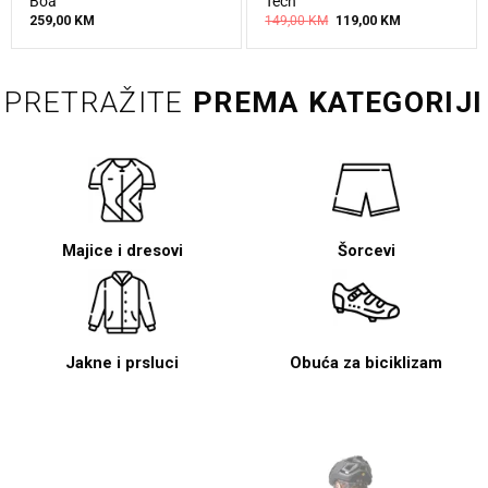
Boa
Tech
Original
Current
259,00
KM
149,00
KM
119,00
KM
price
price
was:
is:
149,00 KM.
119,00 KM.
PRETRAŽITE
PREMA KATEGORIJI
Majice i dresovi
Šorcevi
Jakne i prsluci
Obuća za biciklizam