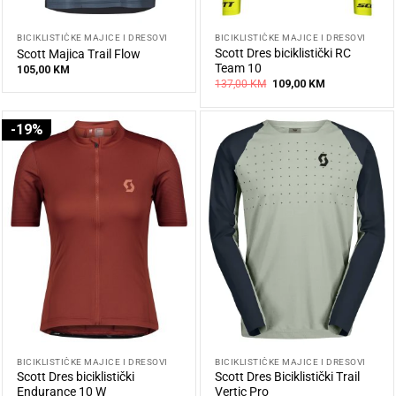
BICIKLISTIČKE MAJICE I DRESOVI
BICIKLISTIČKE MAJICE I DRESOVI
Scott Dres biciklistički RC
Scott Majica Trail Flow
Team 10
105,00
KM
Original
Current
137,00
KM
109,00
KM
price
price
was:
is:
137,00 KM.
109,00 KM.
-19%
BICIKLISTIČKE MAJICE I DRESOVI
BICIKLISTIČKE MAJICE I DRESOVI
Scott Dres biciklistički
Scott Dres Biciklistički Trail
Endurance 10 W
Vertic Pro