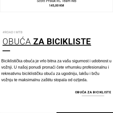
Scott Prsluk RC Team WB
145,00
KM
#ROAD I MTB
OBUĆA
ZA BICIKLISTE
Biciklistička obuća je vrlo bitna za vašu sigurnost i udobnost u
vožnji. U našoj ponudi pronaći ćete vrhunsku profesionalnu i
rekreativnu biciklističku obuću za ugodniju, lakšu i bržu
vožnju te maksimalnu zaštitu stopala od ozljeda.
OBUĆA ZA BICIKLISTE