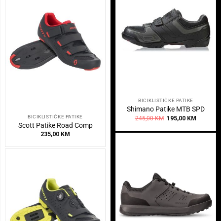
BICIKLISTIČKE PATIKE
Shimano Patike MTB SPD
BICIKLISTIČKE PATIKE
Original
Current
245,00
KM
195,00
KM
price
price
Scott Patike Road Comp
was:
is:
235,00
KM
245,00 KM.
195,00 K