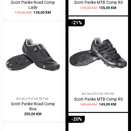
Scott Patike Road Comp
Scott Patike MTB Comp RS
Lady
Original
Current
195,00
KM
155,00
KM
price
price
Original
Current
175,00
KM
139,00
KM
was:
is:
price
price
195,00 KM.
155,00 K
was:
is:
-21%
175,00 KM.
139,00 KM.
BICIKLISTIČKE PATIKE
Scott Patike MTB Comp RS
BICIKLISTIČKE PATIKE
Scott Patike Road Comp
Original
Current
189,00
KM
149,00
KM
price
price
Boa
was:
is:
255,00
KM
189,00 KM.
149,00 K
-20%