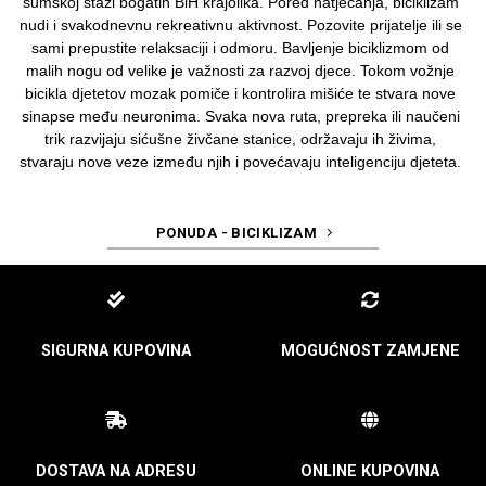
šumskoj stazi bogatih BiH krajolika. Pored natjecanja, biciklizam
nudi i svakodnevnu rekreativnu aktivnost. Pozovite prijatelje ili se
sami prepustite relaksaciji i odmoru. Bavljenje biciklizmom od
malih nogu od velike je važnosti za razvoj djece. Tokom vožnje
bicikla djetetov mozak pomiče i kontrolira mišiće te stvara nove
sinapse među neuronima. Svaka nova ruta, prepreka ili naučeni
trik razvijaju sićušne živčane stanice, održavaju ih živima,
stvaraju nove veze između njih i povećavaju inteligenciju djeteta.
PONUDA - BICIKLIZAM
SIGURNA KUPOVINA
MOGUĆNOST ZAMJENE
DOSTAVA NA ADRESU
ONLINE KUPOVINA