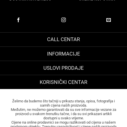
CALL CENTAR
INFORMACIJE
USLOVI PRODAJE
KORISNIČKI CENTAR
Želimo da budemo što tačniji u prikazu stanja, opisa, fotografija i
samih cijena naših proizvoda.
Međutim, ne možemo garantovati da su sve informacije vezane za
proizvod u svakom trenutku tačne, i da su svi prikazani artikli
dostupni u svako vrijeme.
Cijene na online prodavnici se mogu razlikovati od cijena u našem
prodajnom objektu. Trenutnu raspoloživost i cijene naših proizvoda