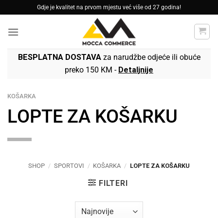
Skip
Gdje je kvalitet na prvom mjestu već više od 27 godina!
to
content
BESPLATNA DOSTAVA
za narudžbe odjeće ili obuće
preko 150 KM -
Detaljnije
KOŠARKA
LOPTE ZA KOŠARKU
SHOP
/
SPORTOVI
/
KOŠARKA
/
LOPTE ZA KOŠARKU
FILTERI