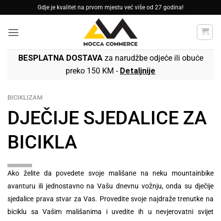
Skip
Gdje je kvalitet na prvom mjestu već više od 27 godina!
to
content
BESPLATNA DOSTAVA
za narudžbe odjeće ili obuće
preko 150 KM -
Detaljnije
BICIKLIZAM
DJEČIJE SJEDALICE ZA
BICIKLA
Ako želite da povedete svoje mališane na neku mountainbike
avanturu ili jednostavno na Vašu dnevnu vožnju, onda su dječije
sjedalice prava stvar za Vas. Provedite svoje najdraže trenutke na
biciklu sa Vašim mališanima i uvedite ih u nevjerovatni svijet