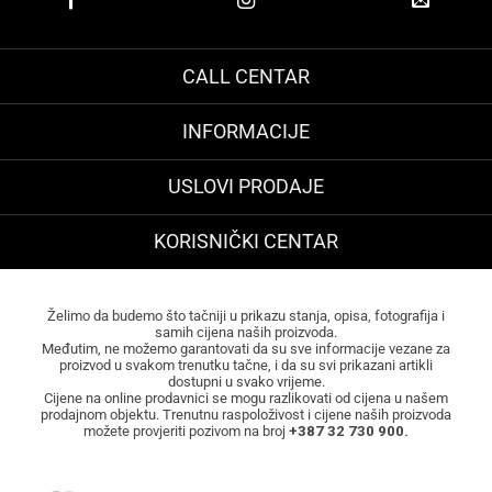
CALL CENTAR
INFORMACIJE
USLOVI PRODAJE
KORISNIČKI CENTAR
Želimo da budemo što tačniji u prikazu stanja, opisa, fotografija i
samih cijena naših proizvoda.
Međutim, ne možemo garantovati da su sve informacije vezane za
proizvod u svakom trenutku tačne, i da su svi prikazani artikli
dostupni u svako vrijeme.
Cijene na online prodavnici se mogu razlikovati od cijena u našem
prodajnom objektu. Trenutnu raspoloživost i cijene naših proizvoda
možete provjeriti pozivom na broj
+387 32 730 900.