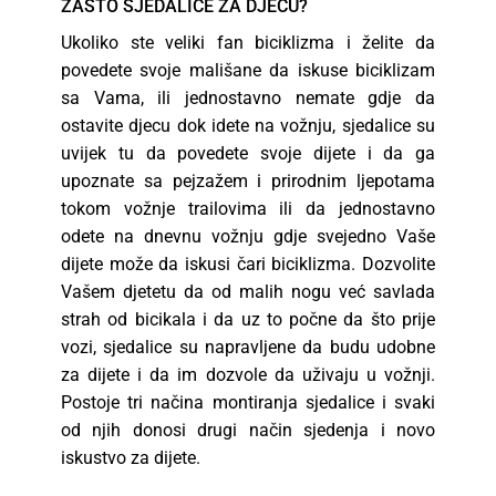
ZAŠTO SJEDALICE ZA DJECU?
Ukoliko ste veliki fan biciklizma i želite da
povedete svoje mališane da iskuse biciklizam
sa Vama, ili jednostavno nemate gdje da
ostavite djecu dok idete na vožnju, sjedalice su
uvijek tu da povedete svoje dijete i da ga
upoznate sa pejzažem i prirodnim ljepotama
tokom vožnje trailovima ili da jednostavno
odete na dnevnu vožnju gdje svejedno Vaše
dijete može da iskusi čari biciklizma. Dozvolite
Vašem djetetu da od malih nogu već savlada
strah od bicikala i da uz to počne da što prije
vozi, sjedalice su napravljene da budu udobne
za dijete i da im dozvole da uživaju u vožnji.
Postoje tri načina montiranja sjedalice i svaki
od njih donosi drugi način sjedenja i novo
iskustvo za dijete.