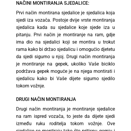
NAČINI MONTIRANJA SJEDALICE:
Prvi način montirana sjedalice je sjedalica koja
sjedi iza vozača. Postoje dvije vrste montiranja
sjedalica kada su sjedalice koje sjede iza u
pitanju. Prvi način je montiranje na ram, gdje
ima dio na sjedalici koji se montira u trokut
rama kako bi držao sjedalicu i omogućio djetetu
da sjedi sigurno u njoj. Drugi način montiranja
je montiranje na gepek, ukoliko Vaše biciklo
podržava gepek moguće je na njega montirati i
sjedalicu kako bi Vaše dijete sigurno sjedilo
tokom vožnje.
DRUGI NAČIN MONTIRANJA
Drugi način montiranja je montiranje sjedalice
na ram ispred vozača, to jeste da dijete sjedi
između ruku roditelja tokom vožnje. Ove
sjedalice se montiraju tako što pritisnu gornju i