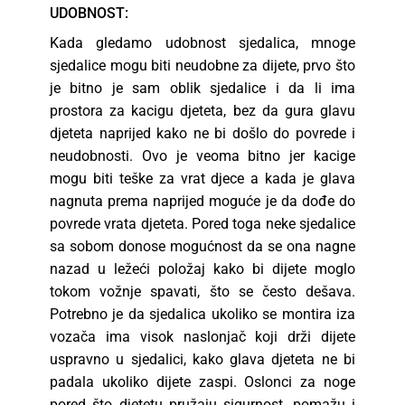
UDOBNOST:
Kada gledamo udobnost sjedalica, mnoge
sjedalice mogu biti neudobne za dijete, prvo što
je bitno je sam oblik sjedalice i da li ima
prostora za kacigu djeteta, bez da gura glavu
djeteta naprijed kako ne bi došlo do povrede i
neudobnosti. Ovo je veoma bitno jer kacige
mogu biti teške za vrat djece a kada je glava
nagnuta prema naprijed moguće je da dođe do
povrede vrata djeteta. Pored toga neke sjedalice
sa sobom donose mogućnost da se ona nagne
nazad u ležeći položaj kako bi dijete moglo
tokom vožnje spavati, što se često dešava.
Potrebno je da sjedalica ukoliko se montira iza
vozača ima visok naslonjač koji drži dijete
uspravno u sjedalici, kako glava djeteta ne bi
padala ukoliko dijete zaspi. Oslonci za noge
pored što djetetu pružaju sigurnost, pomažu i