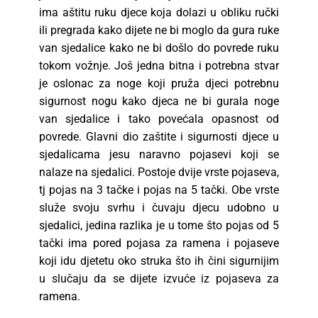
ima aštitu ruku djece koja dolazi u obliku ručki
ili pregrada kako dijete ne bi moglo da gura ruke
van sjedalice kako ne bi došlo do povrede ruku
tokom vožnje. Još jedna bitna i potrebna stvar
je oslonac za noge koji pruža djeci potrebnu
sigurnost nogu kako djeca ne bi gurala noge
van sjedalice i tako povećala opasnost od
povrede. Glavni dio zaštite i sigurnosti djece u
sjedalicama jesu naravno pojasevi koji se
nalaze na sjedalici. Postoje dvije vrste pojaseva,
tj pojas na 3 tačke i pojas na 5 tački. Obe vrste
služe svoju svrhu i čuvaju djecu udobno u
sjedalici, jedina razlika je u tome što pojas od 5
tački ima pored pojasa za ramena i pojaseve
koji idu djetetu oko struka što ih čini sigurnijim
u slučaju da se dijete izvuće iz pojaseva za
ramena.