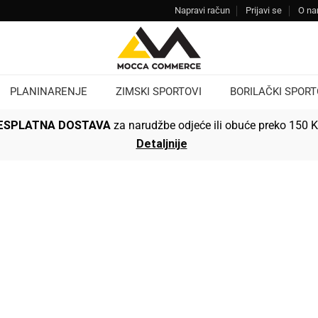
Napravi račun
Prijavi se
O n
PLANINARENJE
ZIMSKI SPORTOVI
BORILAČKI SPORT
ESPLATNA DOSTAVA
za narudžbe odjeće ili obuće preko 150 
Detaljnije