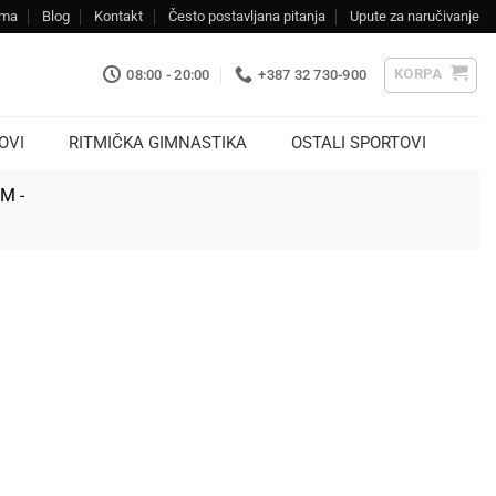
ama
Blog
Kontakt
Često postavljana pitanja
Upute za naručivanje
KORPA
08:00 - 20:00
+387 32 730-900
OVI
RITMIČKA GIMNASTIKA
OSTALI SPORTOVI
KM -