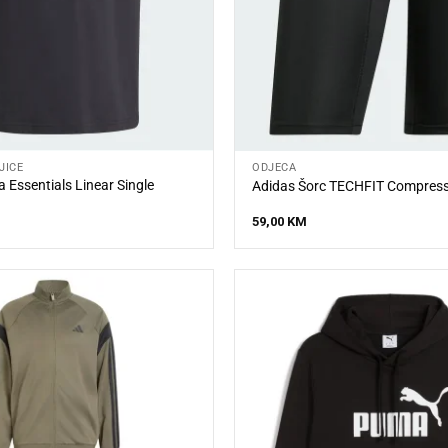
JICE
ODJEĆA
 Essentials Linear Single
Adidas Šorc TECHFIT Compressi
59,00
KM