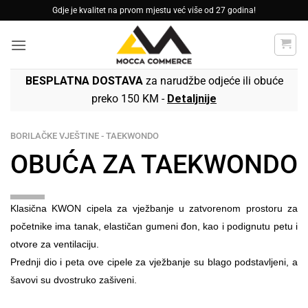
Skip
Gdje je kvalitet na prvom mjestu već više od 27 godina!
to
content
BESPLATNA DOSTAVA
za narudžbe odjeće ili obuće
preko 150 KM -
Detaljnije
BORILAČKE VJEŠTINE - TAEKWONDO
OBUĆA ZA TAEKWONDO
Klasična KWON cipela za vježbanje u zatvorenom prostoru za
početnike ima tanak, elastičan gumeni đon, kao i podignutu petu i
otvore za ventilaciju.
Prednji dio i peta ove cipele za vježbanje su blago podstavljeni, a
šavovi su dvostruko zašiveni.