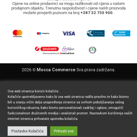
Cijene na online prodavnici se mogu razlikovati od cijena u našem
prodajnom objektu. Trenutnu raspoloživost i cijene naših proizvoda
možete provjeriti pozivom na broj
+387 32 730 900.
2026 ©
Mocca Commerce
Sva prava zadržana.
Ova web stranica koristi kolačiće.
Kolačiće upotrebljavamo kako bi ova web stranica radila pravilno te kako bismo
bili u stanju vršiti dalja unapređenja stranice sa svrhom poboljšavanja vašeg
korisničkog iskustva, kako bismo personalizovali sadržaj i oglase, omogućili
funkcionalnost društvenih medija i analizirali promet. Nastavkom korištenja naših
internet stranica prihvatate upotrebu kolačića.
Postavke Kolačića
Prihvati sve