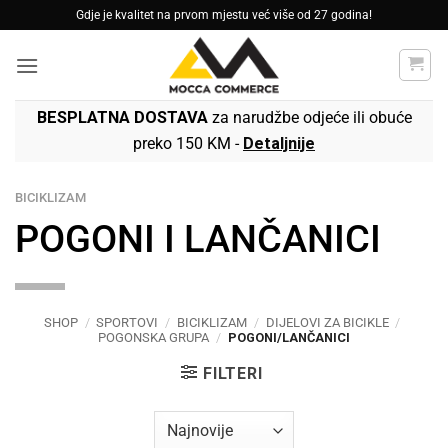
Skip
Gdje je kvalitet na prvom mjestu već više od 27 godina!
to
content
BESPLATNA DOSTAVA
za narudžbe odjeće ili obuće
preko 150 KM -
Detaljnije
BICIKLIZAM
POGONI I LANČANICI
SHOP
/
SPORTOVI
/
BICIKLIZAM
/
DIJELOVI ZA BICIKLE
/
POGONSKA GRUPA
/
POGONI/LANČANICI
FILTERI