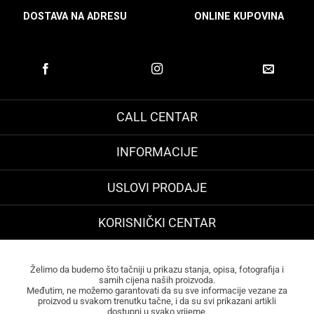
DOSTAVA NA ADRESU
ONLINE KUPOVINA
CALL CENTAR
INFORMACIJE
USLOVI PRODAJE
KORISNIČKI CENTAR
Želimo da budemo što tačniji u prikazu stanja, opisa, fotografija i
samih cijena naših proizvoda.
Međutim, ne možemo garantovati da su sve informacije vezane za
proizvod u svakom trenutku tačne, i da su svi prikazani artikli
dostupni u svako vrijeme.