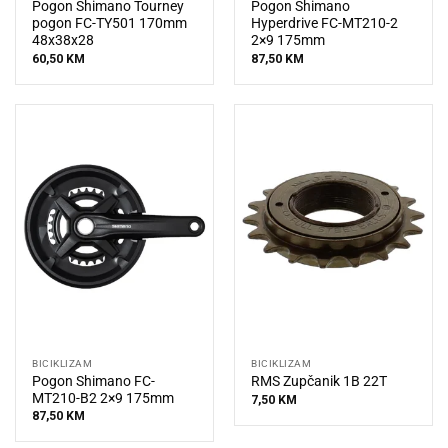
Pogon Shimano Tourney
Pogon Shimano
pogon FC-TY501 170mm
Hyperdrive FC-MT210-2
48x38x28
2×9 175mm
60,50
KM
87,50
KM
BICIKLIZAM
BICIKLIZAM
Pogon Shimano FC-
RMS Zupčanik 1B 22T
MT210-B2 2×9 175mm
7,50
KM
87,50
KM