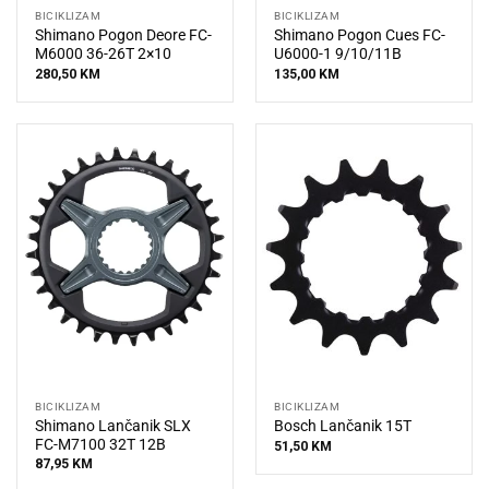
BICIKLIZAM
BICIKLIZAM
Shimano Pogon Deore FC-
Shimano Pogon Cues FC-
M6000 36-26T 2×10
U6000-1 9/10/11B
280,50
KM
135,00
KM
BICIKLIZAM
BICIKLIZAM
Shimano Lančanik SLX
Bosch Lančanik 15T
FC-M7100 32T 12B
51,50
KM
87,95
KM