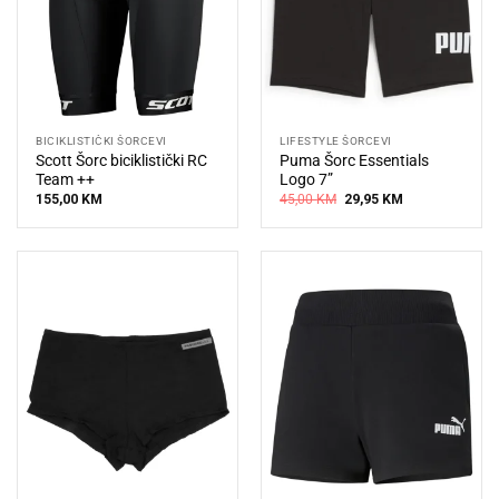
BICIKLISTIČKI ŠORCEVI
LIFESTYLE ŠORCEVI
Scott Šorc biciklistički RC
Puma Šorc Essentials
Team ++
Logo 7”
Original
Current
155,00
KM
45,00
KM
29,95
KM
price
price
was:
is:
45,00 KM.
29,95 KM.