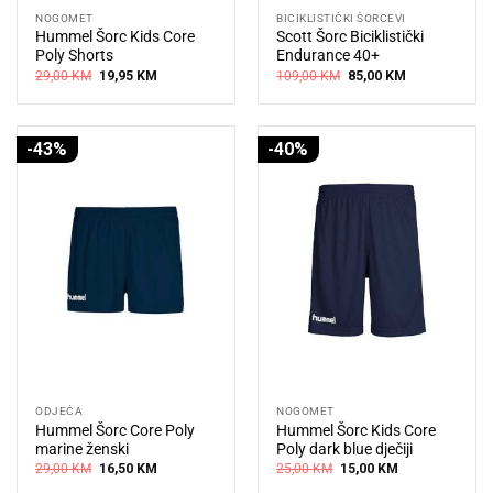
NOGOMET
BICIKLISTIČKI ŠORCEVI
Hummel Šorc Kids Core
Scott Šorc Biciklistički
Poly Shorts
Endurance 40+
Original
Current
Original
Current
29,00
KM
19,95
KM
109,00
KM
85,00
KM
price
price
price
price
was:
is:
was:
is:
29,00 KM.
19,95 KM.
109,00 KM.
85,00 KM.
-43%
-40%
ODJEĆA
NOGOMET
Hummel Šorc Core Poly
Hummel Šorc Kids Core
marine ženski
Poly dark blue dječiji
Original
Current
Original
Current
29,00
KM
16,50
KM
25,00
KM
15,00
KM
price
price
price
price