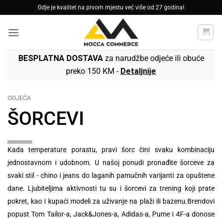
Skip
Gdje je kvalitet na prvom mjestu već više od 27 godina!
to
content
BESPLATNA DOSTAVA
za narudžbe odjeće ili obuće
preko 150 KM -
Detaljnije
ODJEĆA
ŠORCEVI
Kada temperature porastu, pravi šorc čini svaku kombinaciju
jednostavnom i udobnom. U našoj ponudi pronađite šorceve za
svaki stil - chino i jeans do laganih pamučnih varijanti za opuštene
dane. Ljubiteljima aktivnosti tu su i šorcevi za trening koji prate
pokret, kao i kupaći modeli za uživanje na plaži ili bazenu.Brendovi
popust Tom Tailor-a, Jack&Jones-a, Adidas-a, Pume i 4F-a donose