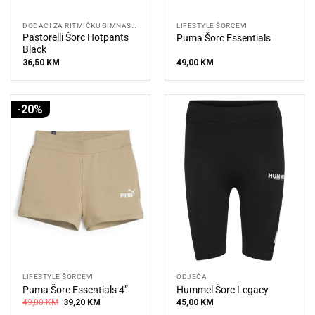
DODACI ZA RITMIČKU GIMNASTIKU
LIFESTYLE ŠORCEVI
Pastorelli Šorc Hotpants
Puma Šorc Essentials
Black
36,50
KM
49,00
KM
-20%
LIFESTYLE ŠORCEVI
ODJEĆA
Puma Šorc Essentials 4”
Hummel Šorc Legacy
Original
Current
49,00
KM
39,20
KM
45,00
KM
price
price