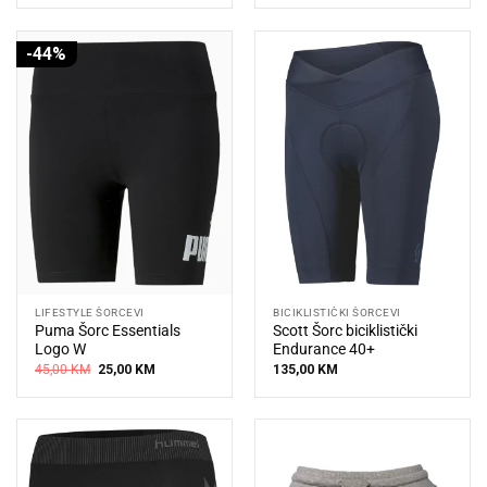
was:
is:
49,00 KM.
39,20 KM.
-44%
LIFESTYLE ŠORCEVI
BICIKLISTIČKI ŠORCEVI
Puma Šorc Essentials
Scott Šorc biciklistički
Logo W
Endurance 40+
Original
Current
45,00
KM
25,00
KM
135,00
KM
price
price
was:
is:
45,00 KM.
25,00 KM.