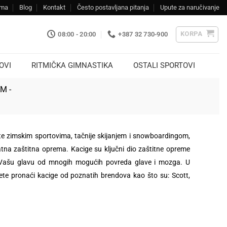
ama
Blog
Kontakt
Često postavljana pitanja
Upute za naručivanje
KORPA
08:00 - 20:00
+387 32 730-900
OVI
RITMIČKA GIMNASTIKA
OSTALI SPORTOVI
KM -
ite zimskim sportovima, tačnije skijanjem i snowboardingom,
na zaštitna oprema. Kacige su ključni dio zaštitne opreme
 Vašu glavu od mnogih mogućih povreda glave i mozga. U
e pronaći kacige od poznatih brendova kao što su: Scott,