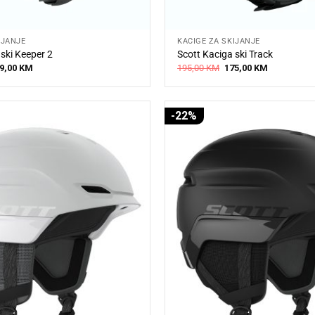
IJANJE
KACIGE ZA SKIJANJE
ski Keeper 2
Scott Kaciga ski Track
iginal
Current
Original
Current
9,00
KM
195,00
KM
175,00
KM
ice
price
price
price
s:
is:
was:
is:
5,00 KM.
139,00 KM.
195,00 KM.
175,00 KM.
-22%