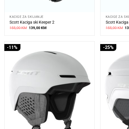
KACIGE ZA SKIJANJE
KACIGE ZA SK
Scott Kaciga ski Keeper 2
Scott Kaciga 
Original
Current
Or
155,00
KM
139,00
KM
155,00
KM
13
price
price
pr
was:
is:
wa
155,00 KM.
139,00 KM.
15
-11%
-25%