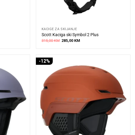
KACIGE ZA SKIJANJE
Scott Kaciga ski Symbol 2 Plus
Original
Current
315,00
KM
285,00
KM
price
price
was:
is:
315,00 KM.
285,00 KM.
-12%