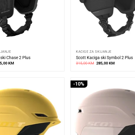
IJANJE
KACIGE ZA SKIJANJE
 ski Chase 2 Plus
Scott Kaciga ski Symbol 2 Plus
iginal
Current
Original
Current
5,00
KM
315,00
KM
285,00
KM
ice
price
price
price
s:
is:
was:
is:
5,00 KM.
255,00 KM.
315,00 KM.
285,00 KM.
-10%