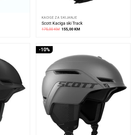
KACIGE ZA SKIJANJE
Scott Kaciga ski Track
Original
Current
175,00
KM
155,00
KM
price
price
was:
is:
175,00 KM.
155,00 KM.
-10%