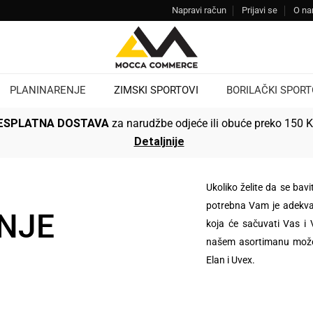
Napravi račun
Prijavi se
O n
PLANINARENJE
ZIMSKI SPORTOVI
BORILAČKI SPORT
ESPLATNA DOSTAVA
za narudžbe odjeće ili obuće preko 150 
Detaljnije
Ukoliko želite da se bav
potrebna Vam je adekvat
ANJE
koja će sačuvati Vas i
našem asortimanu možet
Elan i Uvex.