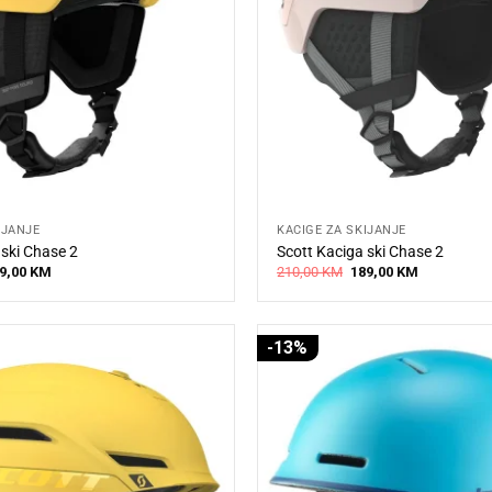
IJANJE
KACIGE ZA SKIJANJE
 ski Chase 2
Scott Kaciga ski Chase 2
iginal
Current
Original
Current
9,00
KM
210,00
KM
189,00
KM
ice
price
price
price
s:
is:
was:
is:
0,00 KM.
189,00 KM.
210,00 KM.
189,00 KM.
-13%