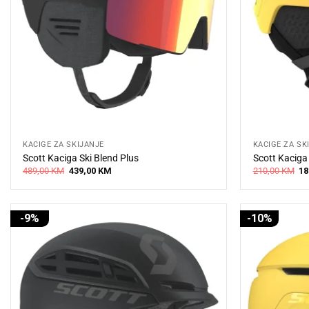
KACIGE ZA SKIJANJE
KACIGE ZA SK
Scott Kaciga Ski Blend Plus
Scott Kaciga
Original
Current
Or
489,00
KM
439,00
KM
210,00
KM
18
price
price
pr
was:
is:
wa
489,00 KM.
439,00 KM.
21
-9%
-10%