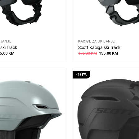
IJANJE
KACIGE ZA SKIJANJE
ski Track
Scott Kaciga ski Track
iginal
Current
Original
Current
5,00
KM
175,00
KM
155,00
KM
ice
price
price
price
s:
is:
was:
is:
5,00 KM.
155,00 KM.
175,00 KM.
155,00 KM.
-10%