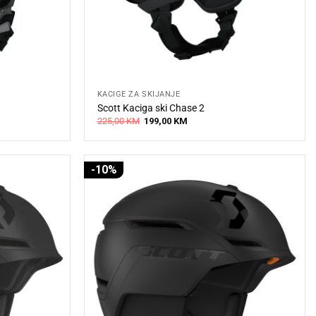
KACIGE ZA SKIJANJE
Scott Kaciga ski Chase 2
Original
Current
225,00
KM
199,00
KM
price
price
was:
is:
225,00 KM.
199,00 KM.
-10%