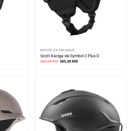
KACIGE ZA SKIJANJE
Scott Kaciga ski Symbol 2 Plus D
Original
Current
385,00
KM
345,00
KM
price
price
was:
is:
385,00 KM.
345,00 KM.