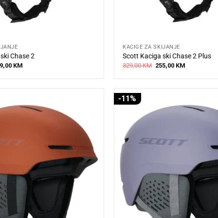
IJANJE
KACIGE ZA SKIJANJE
 ski Chase 2
Scott Kaciga ski Chase 2 Plus
iginal
Current
Original
Current
9,00
KM
329,00
KM
255,00
KM
ice
price
price
price
s:
is:
was:
is:
5,00 KM.
199,00 KM.
329,00 KM.
255,00 KM.
-11%