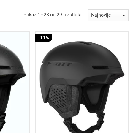
Sorted
Prikaz 1–28 od 29 rezultata
by
latest
-11%