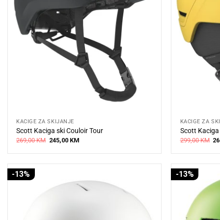
KACIGE ZA SKIJANJE
KACIGE ZA SK
Scott Kaciga ski Couloir Tour
Scott Kaciga
Original
Current
Or
269,00
KM
245,00
KM
299,00
KM
26
price
price
pr
was:
is:
wa
269,00 KM.
245,00 KM.
29
-13%
-13%