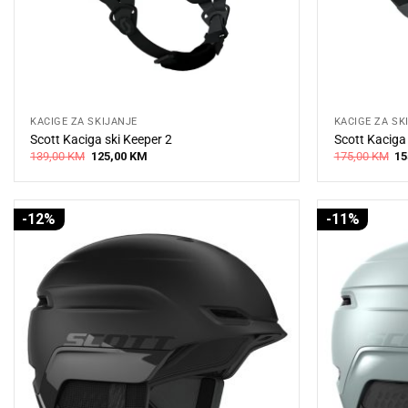
KACIGE ZA SKIJANJE
KACIGE ZA SK
Scott Kaciga ski Keeper 2
Scott Kaciga 
Original
Current
Or
139,00
KM
125,00
KM
175,00
KM
15
price
price
pr
was:
is:
wa
139,00 KM.
125,00 KM.
17
-12%
-11%