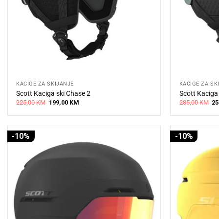
KACIGE ZA SKIJANJE
KACIGE ZA SK
Scott Kaciga ski Chase 2
Scott Kaciga
Original
Current
Or
225,00
KM
199,00
KM
285,00
KM
25
price
price
pr
was:
is:
wa
225,00 KM.
199,00 KM.
28
-10%
-10%