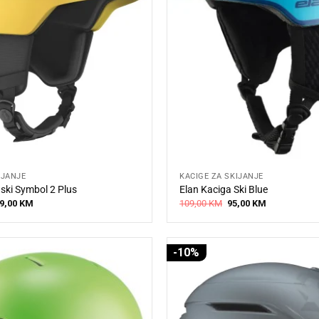
IJANJE
KACIGE ZA SKIJANJE
 ski Symbol 2 Plus
Elan Kaciga Ski Blue
iginal
Current
Original
Current
9,00
KM
109,00
KM
95,00
KM
ice
price
price
price
s:
is:
was:
is:
9,00 KM.
269,00 KM.
109,00 KM.
95,00 KM.
-10%