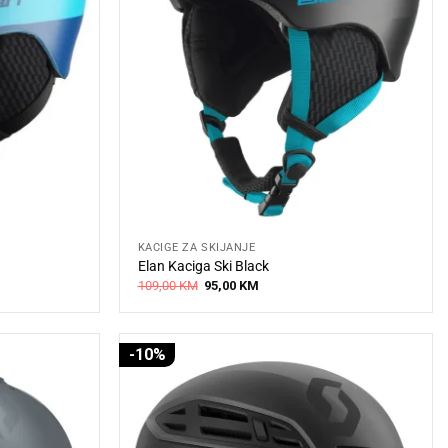
KACIGE ZA SKIJANJE
Elan Kaciga Ski Black
Original
Current
109,00
KM
95,00
KM
price
price
was:
is:
109,00 KM.
95,00 KM.
-10%