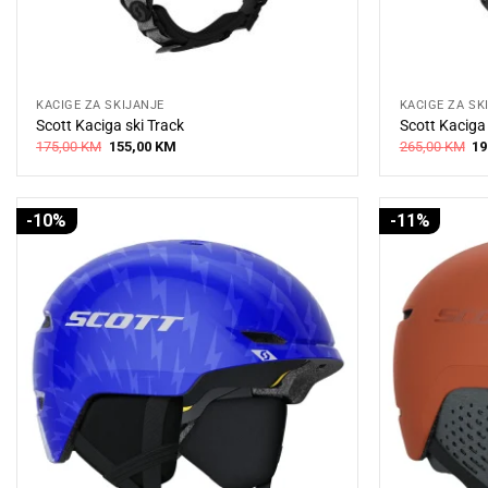
KACIGE ZA SKIJANJE
KACIGE ZA SK
Scott Kaciga ski Track
Scott Kaciga
Original
Current
Or
175,00
KM
155,00
KM
265,00
KM
19
price
price
pr
was:
is:
wa
175,00 KM.
155,00 KM.
26
-10%
-11%