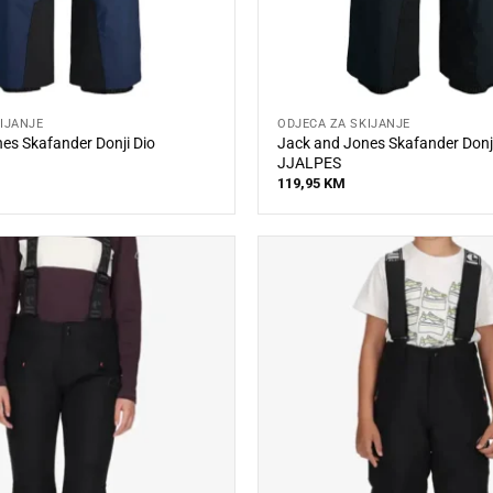
IJANJE
ODJEĆA ZA SKIJANJE
es Skafander Donji Dio
Jack and Jones Skafander Donji
JJALPES
119,95
KM