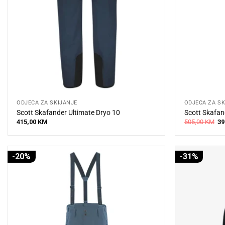
ODJEĆA ZA SKIJANJE
ODJEĆA ZA SK
Scott Skafander Ultimate Dryo 10
Scott Skafan
Or
415,00
KM
505,00
KM
39
pr
wa
50
-20%
-31%