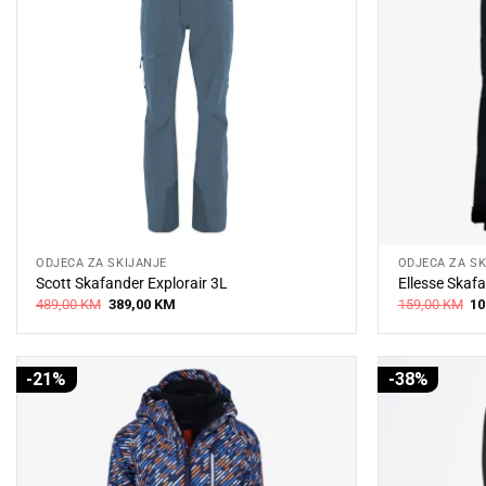
ODJEĆA ZA SKIJANJE
ODJEĆA ZA SK
Scott Skafander Explorair 3L
Ellesse Skafa
Original
Current
Or
489,00
KM
389,00
KM
159,00
KM
10
price
price
pr
was:
is:
wa
489,00 KM.
389,00 KM.
15
-21%
-38%