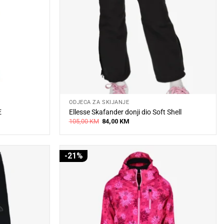
ODJEĆA ZA SKIJANJE
E
Ellesse Skafander donji dio Soft Shell
Original
Current
105,00
KM
84,00
KM
price
price
was:
is:
105,00 KM.
84,00 KM.
-21%