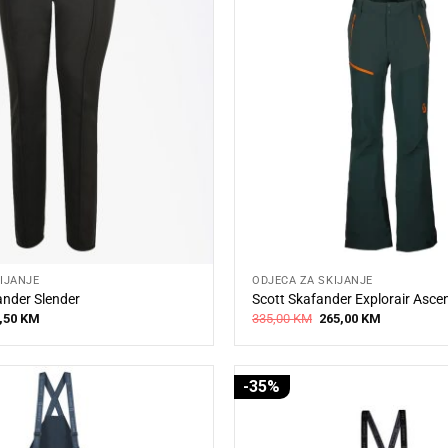
IJANJE
ODJEĆA ZA SKIJANJE
nder Slender
Scott Skafander Explorair Asce
iginal
Current
Original
Current
,50
KM
335,00
KM
265,00
KM
ice
price
price
price
s:
is:
was:
is:
5,00 KM.
90,50 KM.
335,00 KM.
265,00 KM.
-35%