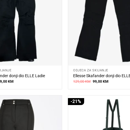
IJANJE
ODJEĆA ZA SKIJANJE
nder donji dio ELLE Ladie
Ellesse Skafander donji dio ELL
iginal
Current
Original
Current
9,00
KM
129,00
KM
99,00
KM
ice
price
price
price
s:
is:
was:
is:
9,00 KM.
109,00 KM.
129,00 KM.
99,00 KM.
-21%