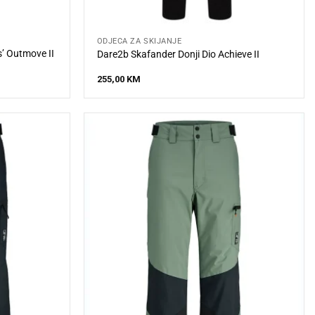
ODJEĆA ZA SKIJANJE
s’ Outmove II
Dare2b Skafander Donji Dio Achieve II
255,00
KM