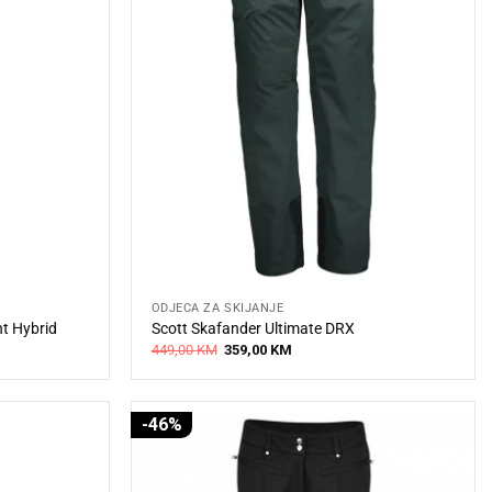
ODJEĆA ZA SKIJANJE
nt Hybrid
Scott Skafander Ultimate DRX
Original
Current
449,00
KM
359,00
KM
price
price
was:
is:
449,00 KM.
359,00 KM.
-46%