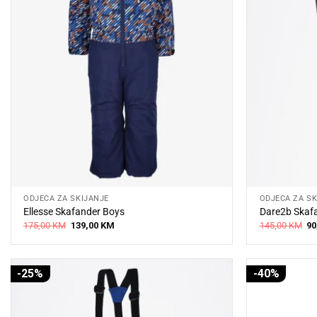
ODJEĆA ZA SKIJANJE
ODJEĆA ZA SK
Ellesse Skafander Boys
Dare2b Skafa
Original
Current
Or
175,00
KM
139,00
KM
145,00
KM
90
price
price
pr
was:
is:
wa
175,00 KM.
139,00 KM.
14
-25%
-40%