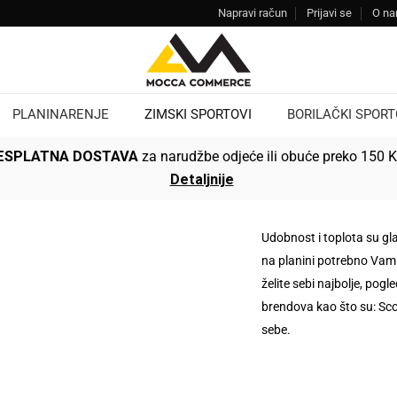
Napravi račun
Prijavi se
O n
PLANINARENJE
ZIMSKI SPORTOVI
BORILAČKI SPORT
ESPLATNA DOSTAVA
za narudžbe odjeće ili obuće preko 150 
Detaljnije
Udobnost i toplota su gla
na planini potrebno Vam j
želite sebi najbolje, pog
brendova kao što su: Sco
sebe.