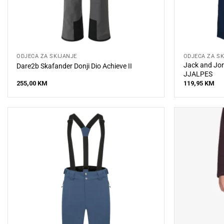
ODJEĆA ZA SKIJANJE
ODJEĆA ZA SK
Jack and Jon
Dare2b Skafander Donji Dio Achieve II
JJALPES
255,00
KM
119,95
KM