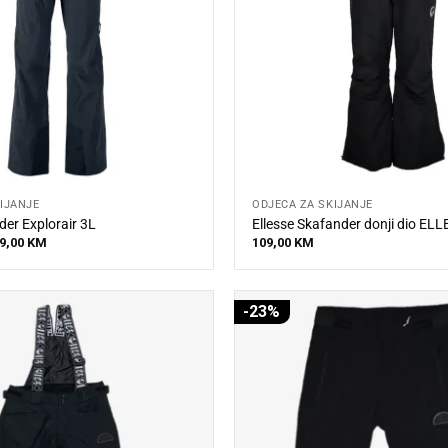
IJANJE
ODJEĆA ZA SKIJANJE
der Explorair 3L
Ellesse Skafander donji dio ELL
iginal
Current
9,00
KM
109,00
KM
ice
price
s:
is:
5,00 KM.
399,00 KM.
-23%