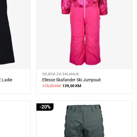
ODJEĆA ZA SKIJANJE
E Ladie
Ellesse Skafander Ski Jumpsuit
Original
Current
175,00
KM
139,00
KM
price
price
was:
is:
175,00 KM.
139,00 KM.
-20%