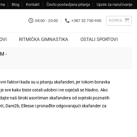
ama
Blog
Kontakt
Često postavljana pitanja
Upute za naručivanje
KORPA
08:00 - 20:00
+387 32 730-900
OVI
RITMIČKA GIMNASTIKA
OSTALI SPORTOVI
KM -
vni faktori kada su u pitanju skafanderi, jer tokom boravka
e sve kako biste ostali udobni i ne osjećali se hladno. Ako
ledajte naš široki asortiman skafandera od svjetski poznatih
tt, Dare2b, Ellesse i pronađite odgovarajući skafander za