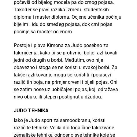
počevši od bijelog modela pa do crnog pojasa.
Također se pravi razlika između studentskih
diploma i master diploma. Ocjene učenika počinju
bijelim i idu do smeđeg pojasa, dok crni pojas
počinje sa master ocjenom.
Postoje i plava Kimona za Judo posebno za
takmičenja, kako bi se protivnici bolje razlikovali
jedni od drugih u borbi. Međutim, ovo nije
obavezno i ​​stoga se ne koristi u svakoj borbi. Za
lakše razlikovanje mogu se koristiti i pojasevi
različitih boja, na primjer crveni i bijeli pojas. Oni
se zatim nose uz uobičajeni pojas, koji odražava
nivo obuke ili stepen postignut u džudou.
JUDO TEHNIKA
Iako je Judo sport za samoodbranu, koristi
različite tehnike. Veliki dio toga čine takozvane
zemaljske tehnike, odnosno sve tehnike koje se