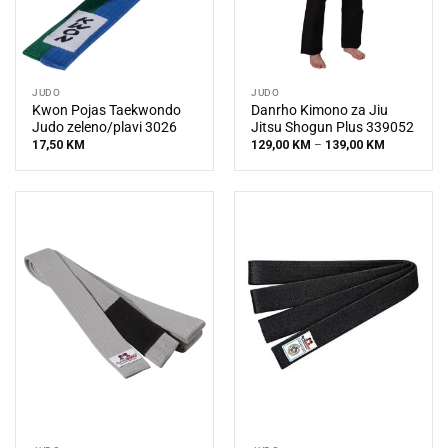
JUDO
JUDO
Kwon Pojas Taekwondo
Danrho Kimono za Jiu
Judo zeleno/plavi 3026
Jitsu Shogun Plus 339052
Price
17,50
KM
129,00
KM
–
139,00
KM
range:
129,00 KM
through
139,00 KM