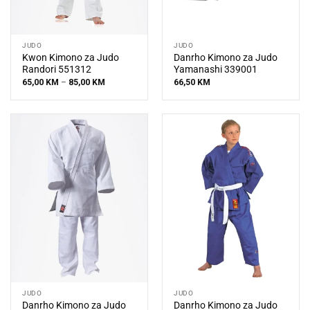
JUDO
JUDO
Kwon Kimono za Judo
Danrho Kimono za Judo
Randori 551312
Yamanashi 339001
Price
65,00
KM
–
85,00
KM
66,50
KM
range:
65,00 KM
through
85,00 KM
JUDO
JUDO
Danrho Kimono za Judo
Danrho Kimono za Judo