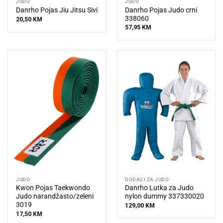
JUDO
JUDO
Danrho Pojas Judo crni
Danrho Pojas Jiu Jitsu Sivi
338060
20,50
KM
57,95
KM
JUDO
DODACI ZA JUDO
Kwon Pojas Taekwondo
Danrho Lutka za Judo
Judo narandžasto/zeleni
nylon dummy 337330020
3019
129,00
KM
17,50
KM