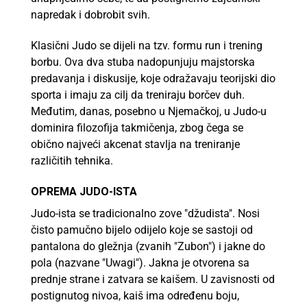
napredak i dobrobit svih.
Klasični Judo se dijeli na tzv. formu run i trening
borbu. Ova dva stuba nadopunjuju majstorska
predavanja i diskusije, koje odražavaju teorijski dio
sporta i imaju za cilj da treniraju borčev duh.
Međutim, danas, posebno u Njemačkoj, u Judo-u
dominira filozofija takmičenja, zbog čega se
obično najveći akcenat stavlja na treniranje
različitih tehnika.
OPREMA JUDO-ISTA
Judo-ista se tradicionalno zove "džudista". Nosi
čisto pamučno bijelo odijelo koje se sastoji od
pantalona do gležnja (zvanih "Zubon") i jakne do
pola (nazvane "Uwagi"). Jakna je otvorena sa
prednje strane i zatvara se kaišem. U zavisnosti od
postignutog nivoa, kaiš ima određenu boju,