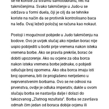
se ne koriste za stvarnu samoodbranu, već na
takmičenjima. Svako takmičenje u Judo-u se
održava u formi duela, čiji je cilj da se tehnike
koriste na način da se protivnik kontrolisano baca
na leđa. Ovaj ležeći položaj se računa kao nokaut.
Postoji i mogućnost pobjede u Judo takmičenju na
bodove. Ovo je uvijek slučaj ako nijedan borac nije
uspio pobijediti u borbi prije vremena nakon isteka
vremena borbe. Ako se pravila prekrše, borac će
dobiti upozorenje. Ako su ocjene za oba borca ​​
nakon isteka vremena borbe jednake, o pobjedi
odlučuje broj opomena. Ako oba borca ​​imaju isti
broj opomena, biti će proglašeno neriješeno u
neprvenstvenim borbama. Ovo se ne odnosi na
prvenstva, ovdje je odluka imperativ, dakle u ovom
slučaju borba se nastavlja dalje i dolazi do
takozvanog „Zlatnog rezultata“. Borba se završava
odmah čim jedan od boraca dobije ocjenu ili