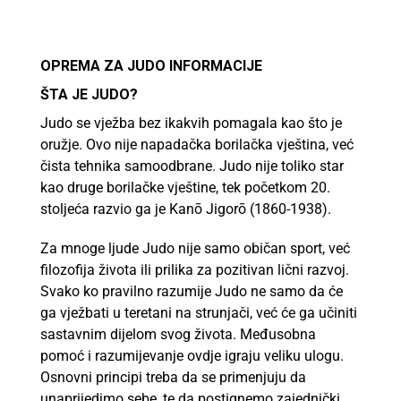
OPREMA ZA JUDO INFORMACIJE
ŠTA JE JUDO?
Judo se vježba bez ikakvih pomagala kao što je
oružje. Ovo nije napadačka borilačka vještina, već
čista tehnika samoodbrane. Judo nije toliko star
kao druge borilačke vještine, tek početkom 20.
stoljeća razvio ga je Kanō Jigorō (1860-1938).
Za mnoge ljude Judo nije samo običan sport, već
filozofija života ili prilika za pozitivan lični razvoj.
Svako ko pravilno razumije Judo ne samo da će
ga vježbati u teretani na strunjači, već će ga učiniti
sastavnim dijelom svog života. Međusobna
pomoć i razumijevanje ovdje igraju veliku ulogu.
Osnovni principi treba da se primenjuju da
unaprijedimo sebe, te da postignemo zajednički