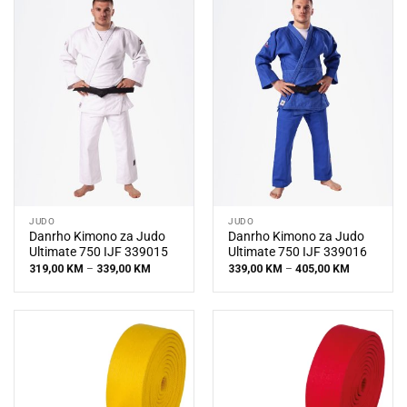
JUDO
JUDO
Danrho Kimono za Judo
Danrho Kimono za Judo
Ultimate 750 IJF 339015
Ultimate 750 IJF 339016
Price
Price
319,00
KM
–
339,00
KM
339,00
KM
–
405,00
KM
range:
range:
319,00 KM
339,00 KM
through
through
339,00 KM
405,00 KM