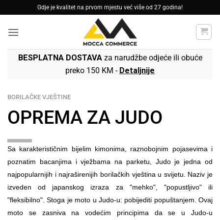
Skip
Gdje je kvalitet na prvom mjestu već više od 27 godina!
to
content
BESPLATNA DOSTAVA
za narudžbe odjeće ili obuće
preko 150 KM -
Detaljnije
BORILAČKE VJEŠTINE
OPREMA ZA JUDO
Sa karakterističnim bijelim kimonima, raznobojnim pojasevima i
poznatim bacanjima i vježbama na parketu, Judo je jedna od
najpopularnijih i najraširenijih borilačkih vještina u svijetu. Naziv je
izveden od japanskog izraza za "mehko", "popustljivo" ili
"fleksibilno". Stoga je moto u Judo-u: pobijediti popuštanjem. Ovaj
moto se zasniva na vodećim principima da se u Judo-u