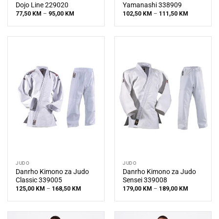
Dojo Line 229020
Yamanashi 338909
Price
Price
77,50
KM
–
95,00
KM
102,50
KM
–
111,50
KM
range:
range:
77,50 KM
102,50 KM
through
through
95,00 KM
111,50 KM
JUDO
JUDO
Danrho Kimono za Judo
Danrho Kimono za Judo
Classic 339005
Sensei 339008
Price
Price
125,00
KM
–
168,50
KM
179,00
KM
–
189,00
KM
range:
range:
125,00 KM
179,00 KM
through
through
168,50 KM
189,00 KM