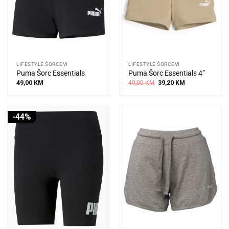
LIFESTYLE ŠORCEVI
LIFESTYLE ŠORCEVI
Puma Šorc Essentials
Puma Šorc Essentials 4”
Original
Current
49,00
KM
49,00
KM
39,20
KM
price
price
was:
is:
49,00 KM.
39,20 KM.
-44%