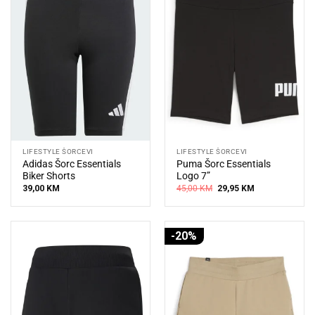
LIFESTYLE ŠORCEVI
LIFESTYLE ŠORCEVI
Adidas Šorc Essentials
Puma Šorc Essentials
Biker Shorts
Logo 7”
Original
Current
39,00
KM
45,00
KM
29,95
KM
price
price
was:
is:
45,00 KM.
29,95 KM.
-20%