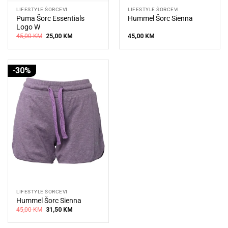
LIFESTYLE ŠORCEVI
LIFESTYLE ŠORCEVI
Puma Šorc Essentials
Hummel Šorc Sienna
Logo W
Original
Current
45,00
KM
25,00
KM
45,00
KM
price
price
was:
is:
45,00 KM.
25,00 KM.
-30%
LIFESTYLE ŠORCEVI
Hummel Šorc Sienna
Original
Current
45,00
KM
31,50
KM
price
price
was:
is:
45,00 KM.
31,50 KM.