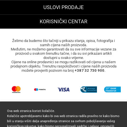
USLOVI PRODAJE
KORISNIČKI CENTAR
Želimo da budemo što tačniji u prikazu stanja, opisa, fotografija i
samih cijena naših proizvoda.
Međutim, ne možemo garantovati da su sve informacije vezane za
proizvod u svakom trenutku tačne, i da su svi prikazani artikli
dostupni u svako vrijeme.
Cijene na online prodavnici se mogu razlikovati od cijena u našem
prodajnom objektu. Trenutnu raspoloživost i cijene naših proizvoda
možete provjeriti pozivom na broj
+387 32 730 900.
Ova web stranica koristi kolačiće.
Kolačiće upotrebljavamo kako bi ova web stranica radila pravilno te kako bismo
bili u stanju vršiti dalja unapređenja stranice sa svrhom poboljšavanja vašeg
2026 ©
Mocca Commerce
Sva prava zadržana.
korisničkog iskustva, kako bismo personalizovali sadržaj i oglase, omogućili