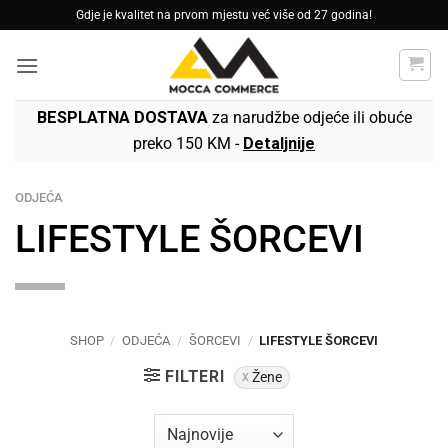
Skip
Gdje je kvalitet na prvom mjestu već više od 27 godina!
to
content
BESPLATNA DOSTAVA
za narudžbe odjeće ili obuće
preko 150 KM -
Detaljnije
ODJEĆA
LIFESTYLE ŠORCEVI
SHOP
/
ODJEĆA
/
ŠORCEVI
/
LIFESTYLE ŠORCEVI
FILTERI
Žene