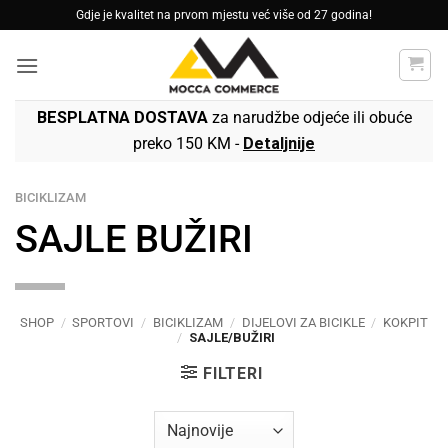
Skip
Gdje je kvalitet na prvom mjestu već više od 27 godina!
to
content
BESPLATNA DOSTAVA
za narudžbe odjeće ili obuće
preko 150 KM -
Detaljnije
BICIKLIZAM
SAJLE BUŽIRI
SHOP
/
SPORTOVI
/
BICIKLIZAM
/
DIJELOVI ZA BICIKLE
/
KOKPIT
/
SAJLE/BUŽIRI
FILTERI