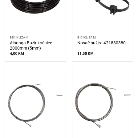
BICIKLIZAM
BICIKLIZAM
Alhonga Bužir kočnice
Nosač bužira 421830380
2000mm (5mm)
4,00
KM
11,50
KM