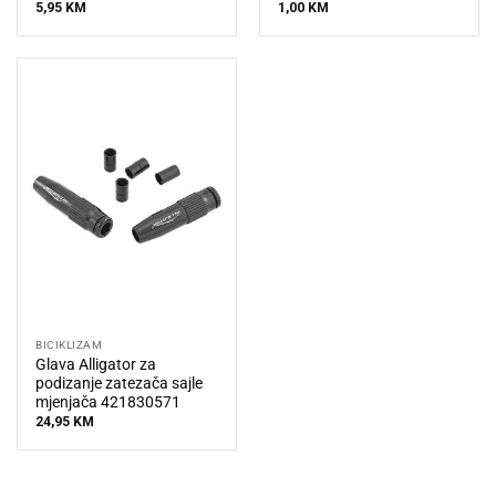
5,95
KM
1,00
KM
BICIKLIZAM
Glava Alligator za
podizanje zatezača sajle
mjenjača 421830571
24,95
KM