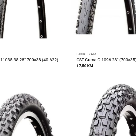
BICIKLIZAM
11035-38 28” 700×38 (40-622)
CST Guma C-1096 28” (700×35
17,50
KM