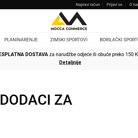
Napravi račun
Prijavi se
O n
PLANINARENJE
ZIMSKI SPORTOVI
BORILAČKI SPORT
ESPLATNA DOSTAVA
za narudžbe odjeće ili obuće preko 150 
Detaljnije
 DODACI ZA