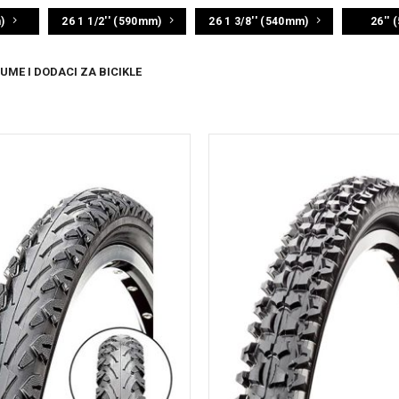
)
26 1 1/2'' (590mm)
26 1 3/8'' (540mm)
26''
ME I DODACI ZA BICIKLE