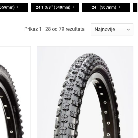
 (559mm)
24 1 3/8'' (540mm)
24'' (507mm)
Sorted
Prikaz 1–28 od 79 rezultata
by
latest