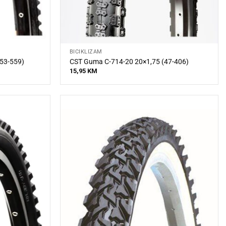
BICIKLIZAM
53-559)
CST Guma C-714-20 20×1,75 (47-406)
15,95
KM