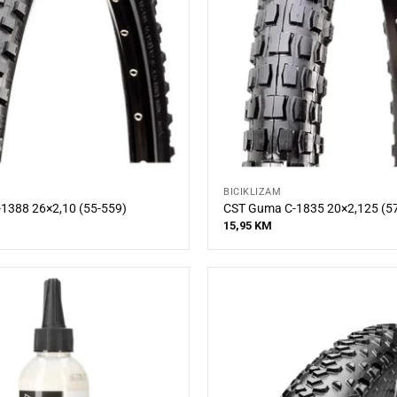
BICIKLIZAM
1388 26×2,10 (55-559)
CST Guma C-1835 20×2,125 (5
15,95
KM