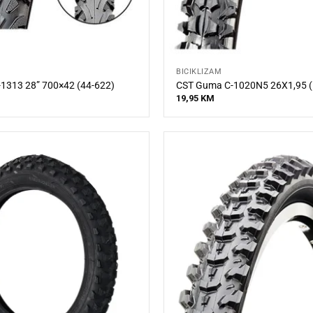
BICIKLIZAM
1313 28” 700×42 (44-622)
CST Guma C-1020N5 26X1,95 (
19,95
KM