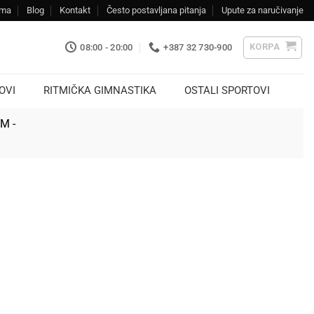
ama
Blog
Kontakt
Često postavljana pitanja
Upute za naručivanje
KORPA
08:00 - 20:00
+387 32 730-900
OVI
RITMIČKA GIMNASTIKA
OSTALI SPORTOVI
KM -