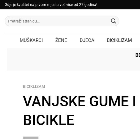
Skip
Gdje je kvalitet na prvom mjestu već više od 27 godina!
to
Pretraži:
content
MUŠKARCI
ŽENE
DJECA
BICIKLIZAM
B
BICIKLIZAM
VANJSKE GUME I
BICIKLE