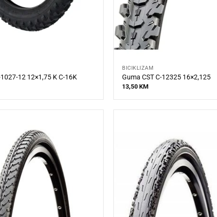
BICIKLIZAM
1027-12 12×1,75 K C-16K
Guma CST C-12325 16×2,125
13,50
KM