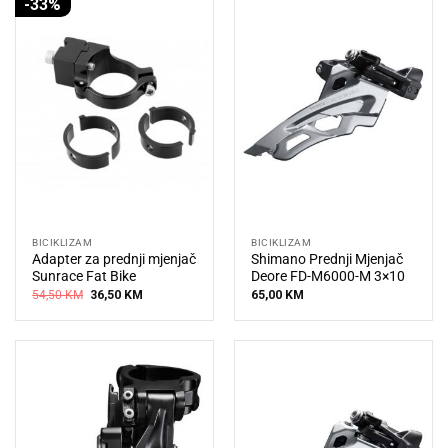
-33%
BICIKLIZAM
BICIKLIZAM
Adapter za prednji mjenjač
Shimano Prednji Mjenjač
Sunrace Fat Bike
Deore FD-M6000-M 3×10
Original
Current
54,50
KM
36,50
KM
65,00
KM
price
price
was:
is:
54,50 KM.
36,50 KM.