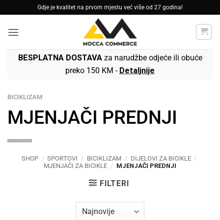
Skip
Gdje je kvalitet na prvom mjestu već više od 27 godina!
to
content
BESPLATNA DOSTAVA
za narudžbe odjeće ili obuće
preko 150 KM -
Detaljnije
BICIKLIZAM
MJENJAČI PREDNJI
SHOP
/
SPORTOVI
/
BICIKLIZAM
/
DIJELOVI ZA BICIKLE
/
MJENJAČI ZA BICIKLE
/
MJENJAČI PREDNJI
FILTERI