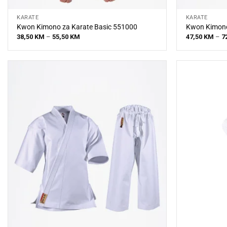
KARATE
KARATE
Kwon Kimono za Karate Basic 551000
Kwon Kimono
Price
38,50
KM
–
55,50
KM
47,50
KM
–
7
range:
38,50 KM
through
55,50 KM