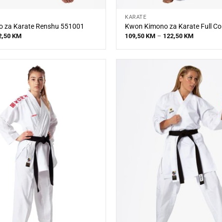
KARATE
 za Karate Renshu 551001
Kwon Kimono za Karate Full Co
Price
Price
2,50
KM
109,50
KM
–
122,50
KM
range:
range:
47,50 KM
109,50 K
through
through
72,50 KM
122,50 K