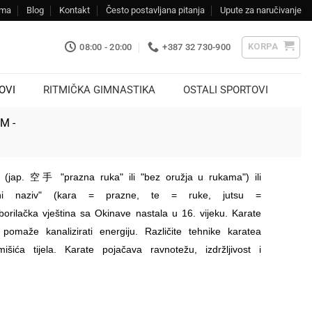
ama
Blog
Kontakt
Često postavljana pitanja
Upute za naručivanje
KORPA
08:00 - 20:00
+387 32 730-900
OVI
RITMIČKA GIMNASTIKA
OSTALI SPORTOVI
KM -
 (jap. 空手 "prazna ruka" ili "bez oružja u rukama") ili
odni naziv" (kara = prazne, te = ruke, jutsu =
 borilačka vještina sa Okinave nastala u 16. vijeku. Karate
i pomaže kanalizirati energiju. Različite tehnike karatea
išića tijela. Karate pojačava ravnotežu, izdržljivost i