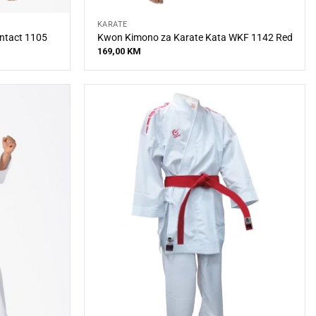
KARATE
ntact 1105
Kwon Kimono za Karate Kata WKF 1142 Red
169,00
KM
M
M