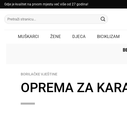
Skip
Gdje je kvalitet na prvom mjestu već više od 27 godina!
to
Pretraži:
content
MUŠKARCI
ŽENE
DJECA
BICIKLIZAM
B
BORILAČKE VJEŠTINE
OPREMA ZA KAR