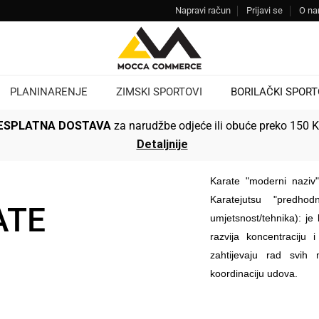
Napravi račun
Prijavi se
O n
PLANINARENJE
ZIMSKI SPORTOVI
BORILAČKI SPORT
ESPLATNA DOSTAVA
za narudžbe odjeće ili obuće preko 150 
Detaljnije
Karate "moderni naziv"
Karatejutsu "predh
ATE
umjetsnost/tehnika): je
razvija koncentraciju 
zahtijevaju rad svih m
koordinaciju udova.