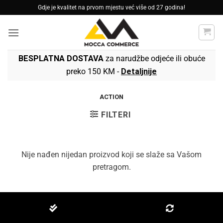
Skip
Gdje je kvalitet na prvom mjestu već više od 27 godina!
to
content
BESPLATNA DOSTAVA
za narudžbe odjeće ili obuće
preko 150 KM -
Detaljnije
ACTION
FILTERI
Nije nađen nijedan proizvod koji se slaže sa Vašom
pretragom.