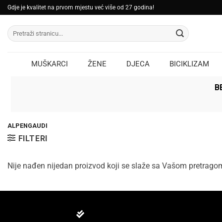
Skip
Gdje je kvalitet na prvom mjestu već više od 27 godina!
to
Pretraži:
content
MUŠKARCI
ŽENE
DJECA
BICIKLIZAM
B
ALPENGAUDI
FILTERI
Nije nađen nijedan proizvod koji se slaže sa Vašom pretrago