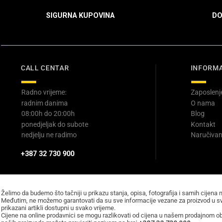
SIGURNA KUPOVINA
DO
CALL CENTAR
INFORMA
Radno vrijeme:
Zaposlenj
radnim danima
O nama
08:00h do 20:00h
Blog
ponedjeljak do subote
Kontakt
nedjelju ne radimo
Naručivan
+387 32 730 900
Želimo da budemo što tačniji u prikazu stanja, opisa, fotografija i samih cijena 
Međutim, ne možemo garantovati da su sve informacije vezane za proizvod u sv
prikazani artikli dostupni u svako vrijeme.
Cijene na online prodavnici se mogu razlikovati od cijena u našem prodajnom obj