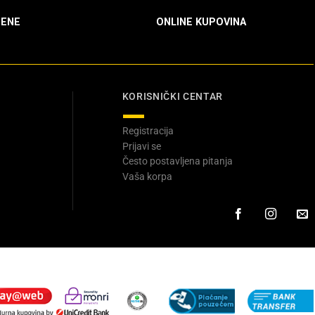
ENE
ONLINE KUPOVINA
KORISNIČKI CENTAR
Registracija
Prijavi se
Često postavljena pitanja
Vaša korpa