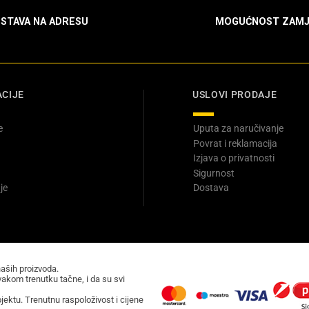
STAVA NA ADRESU
MOGUĆNOST ZAMJ
CIJE
USLOVI PRODAJE
e
Uputa za naručivanje
Povrat i reklamacija
Izjava o privatnosti
Sigurnost
je
Dostava
naših proizvoda.
akom trenutku tačne, i da su svi
ektu. Trenutnu raspoloživost i cijene