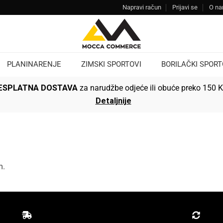
Napravi račun
Prijavi se
O n
PLANINARENJE
ZIMSKI SPORTOVI
BORILAČKI SPORT
ESPLATNA DOSTAVA
za narudžbe odjeće ili obuće preko 150 
Detaljnije
m.