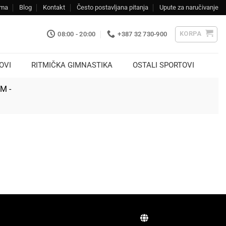
ama
Blog
Kontakt
Često postavljana pitanja
Upute za naručivanje
KORPA
08:00 - 20:00
+387 32 730-900
OVI
RITMIČKA GIMNASTIKA
OSTALI SPORTOVI
KM -