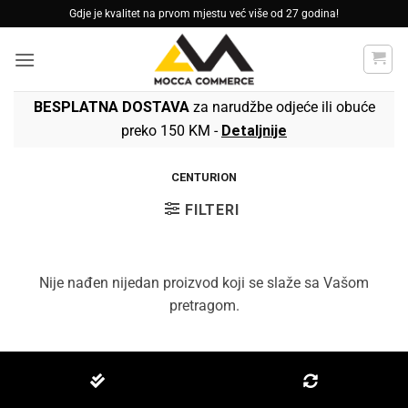
Skip
Gdje je kvalitet na prvom mjestu već više od 27 godina!
to
content
BESPLATNA DOSTAVA
za narudžbe odjeće ili obuće
preko 150 KM -
Detaljnije
CENTURION
FILTERI
Nije nađen nijedan proizvod koji se slaže sa Vašom
pretragom.