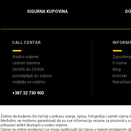
SIGURNA KUPOVINA
DO
CALL CENTAR
INFORMA
Radno vrijeme:
Zaposlenj
radnim danima
O nama
08:00h do 20:00h
Blog
ponedjeljak do subote
Kontakt
nedjelju ne radimo
Naručivan
+387 32 730 900
Želimo da budemo što tačniji u prikazu stanja, opisa, fotografija i samih cijena 
Međutim, ne možemo garantovati da su sve informacije vezane za proizvod u sv
prikazani artikli dostupni u svako vrijeme.
Cijene na online prodavnici se mogu razlikovati od cijena u našem prodajnom obj