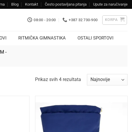
ama
Blog
Kontakt
Često postavljana pitanja
Upute za naručivanje
KORPA
08:00 - 20:00
+387 32 730-900
OVI
RITMIČKA GIMNASTIKA
OSTALI SPORTOVI
KM -
Sorted
Prikaz svih 4 rezultata
by
latest