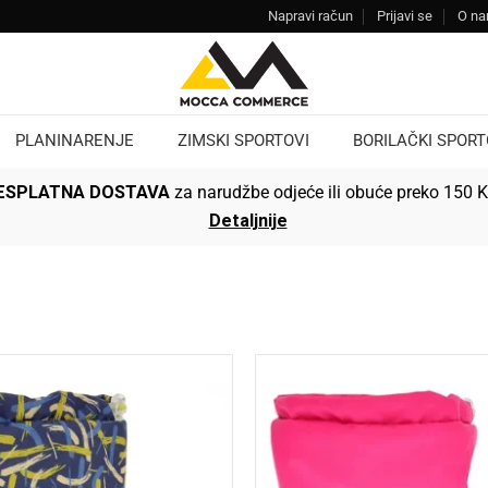
Napravi račun
Prijavi se
O n
PLANINARENJE
ZIMSKI SPORTOVI
BORILAČKI SPORT
ESPLATNA DOSTAVA
za narudžbe odjeće ili obuće preko 150 
Detaljnije