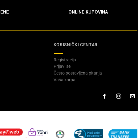
ENE
ONLINE KUPOVINA
KORISNIČKI CENTAR
Registracija
Prijavi se
Često postavljena pitanja
Vaša korpa