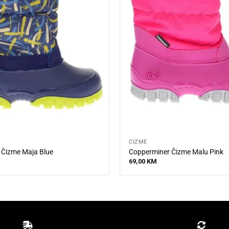
ČIZME
 Čizme Maja Blue
Copperminer Čizme Malu Pink
69,00
KM