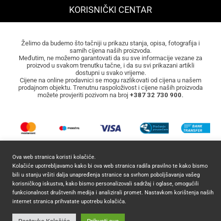
KORISNIČKI CENTAR
Želimo da budemo što tačniji u prikazu stanja, opisa, fotografija i
samih cijena naših proizvoda.
Međutim, ne možemo garantovati da su sve informacije vezane za
proizvod u svakom trenutku tačne, i da su svi prikazani artikli
dostupni u svako vrijeme.
Cijene na online prodavnici se mogu razlikovati od cijena u našem
prodajnom objektu. Trenutnu raspoloživost i cijene naših proizvoda
možete provjeriti pozivom na broj
+387 32 730 900.
Ova web stranica koristi kolačiće.
Kolačiće upotrebljavamo kako bi ova web stranica radila pravilno te kako bismo
bili u stanju vršiti dalja unapređenja stranice sa svrhom poboljšavanja vašeg
korisničkog iskustva, kako bismo personalizovali sadržaj i oglase, omogućili
2026 ©
Mocca Commerce
Sva prava zadržana.
funkcionalnost društvenih medija i analizirali promet. Nastavkom korištenja naših
internet stranica prihvatate upotrebu kolačića.