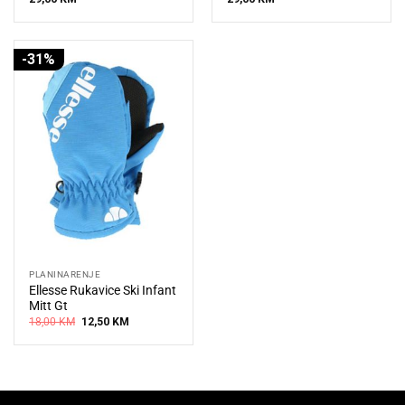
-31%
PLANINARENJE
Ellesse Rukavice Ski Infant
Mitt Gt
Original
Current
18,00
KM
12,50
KM
price
price
was:
is:
18,00 KM.
12,50 KM.