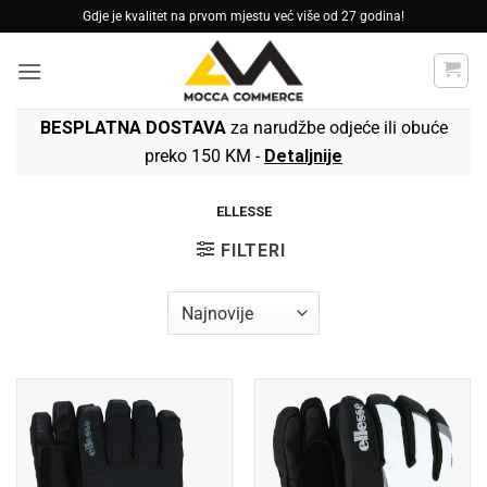
Skip
Gdje je kvalitet na prvom mjestu već više od 27 godina!
to
content
BESPLATNA DOSTAVA
za narudžbe odjeće ili obuće
preko 150 KM -
Detaljnije
ELLESSE
FILTERI