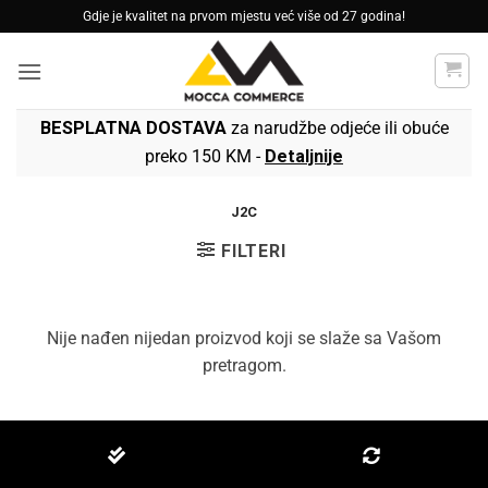
Skip
Gdje je kvalitet na prvom mjestu već više od 27 godina!
to
content
BESPLATNA DOSTAVA
za narudžbe odjeće ili obuće
preko 150 KM -
Detaljnije
J2C
FILTERI
Nije nađen nijedan proizvod koji se slaže sa Vašom
pretragom.