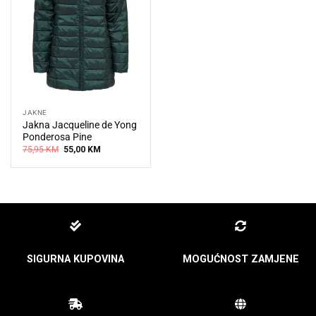
JAKNE
Jakna Jacqueline de Yong
Ponderosa Pine
Original
Current
75,95
KM
55,00
KM
price
price
was:
is:
75,95 KM.
55,00 KM.
SIGURNA KUPOVINA
MOGUĆNOST ZAMJENE