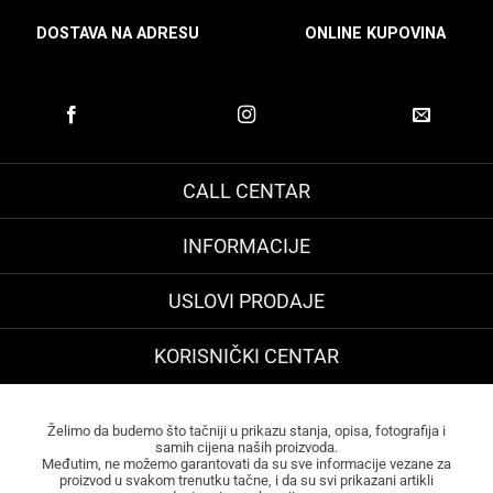
DOSTAVA NA ADRESU
ONLINE KUPOVINA
CALL CENTAR
INFORMACIJE
USLOVI PRODAJE
KORISNIČKI CENTAR
Želimo da budemo što tačniji u prikazu stanja, opisa, fotografija i
samih cijena naših proizvoda.
Međutim, ne možemo garantovati da su sve informacije vezane za
proizvod u svakom trenutku tačne, i da su svi prikazani artikli