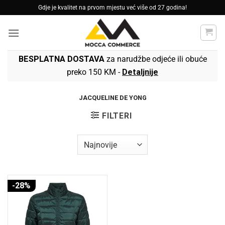
Skip
Gdje je kvalitet na prvom mjestu već više od 27 godina!
to
content
BESPLATNA DOSTAVA
za narudžbe odjeće ili obuće
preko 150 KM -
Detaljnije
JACQUELINE DE YONG
FILTERI
-28%