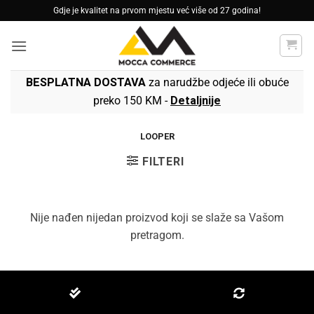
Skip
Gdje je kvalitet na prvom mjestu već više od 27 godina!
to
content
BESPLATNA DOSTAVA
za narudžbe odjeće ili obuće
preko 150 KM -
Detaljnije
LOOPER
FILTERI
Nije nađen nijedan proizvod koji se slaže sa Vašom
pretragom.