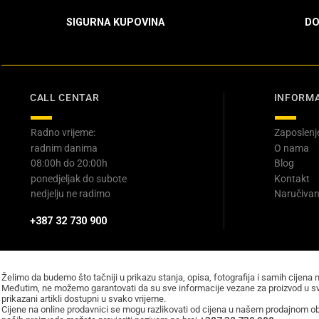
SIGURNA KUPOVINA
DO
CALL CENTAR
INFORMA
Radno vrijeme:
Zaposlenj
radnim danima
O nama
08:00h do 20:00h
Blog
ponedjeljak do subote
Kontakt
nedjelju ne radimo
Naručivan
+387 32 730 900
Želimo da budemo što tačniji u prikazu stanja, opisa, fotografija i samih cijena 
Međutim, ne možemo garantovati da su sve informacije vezane za proizvod u sv
prikazani artikli dostupni u svako vrijeme.
Cijene na online prodavnici se mogu razlikovati od cijena u našem prodajnom obj