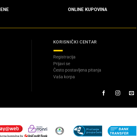
ENE
ONLINE KUPOVINA
KORISNIČKI CENTAR
Registracija
Prijavi se
Često postavljena pitanja
Vaša korpa