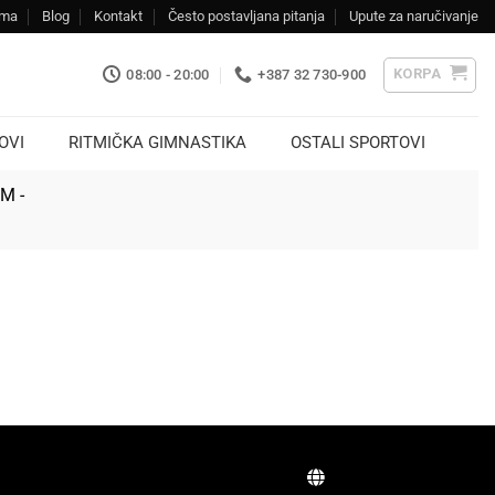
ama
Blog
Kontakt
Često postavljana pitanja
Upute za naručivanje
KORPA
08:00 - 20:00
+387 32 730-900
OVI
RITMIČKA GIMNASTIKA
OSTALI SPORTOVI
KM -