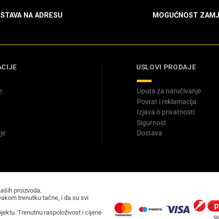
STAVA NA ADRESU
MOGUĆNOST ZAMJ
CIJE
USLOVI PRODAJE
e
Uputa za naručivanje
Povrat i reklamacija
Izjava o privatnosti
Sigurnost
je
Dostava
naših proizvoda.
akom trenutku tačne, i da su svi
ektu. Trenutnu raspoloživost i cijene