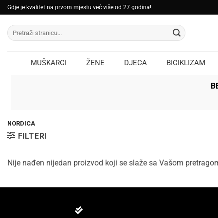
Skip
Gdje je kvalitet na prvom mjestu već više od 27 godina!
to
Pretraži:
content
MUŠKARCI
ŽENE
DJECA
BICIKLIZAM
B
NORDICA
FILTERI
Nije nađen nijedan proizvod koji se slaže sa Vašom pretrago