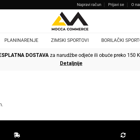
Napravi račun
Prijavi se
O n
PLANINARENJE
ZIMSKI SPORTOVI
BORILAČKI SPORT
ESPLATNA DOSTAVA
za narudžbe odjeće ili obuće preko 150 
Detaljnije
m.