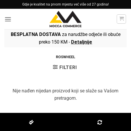
Skip
Gdje je kvalitet na prvom mjestu već više od 27 godina!
to
content
BESPLATNA DOSTAVA
za narudžbe odjeće ili obuće
preko 150 KM -
Detaljnije
ROSWHEEL
FILTERI
Nije nađen nijedan proizvod koji se slaže sa Vašom
pretragom.