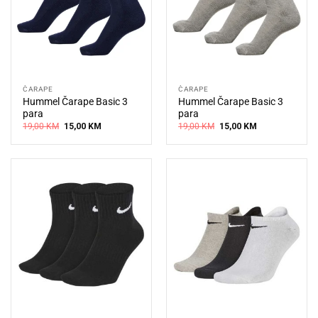
ČARAPE
ČARAPE
Hummel Čarape Basic 3
Hummel Čarape Basic 3
para
para
Original
Current
Original
Current
19,00
KM
15,00
KM
19,00
KM
15,00
KM
price
price
price
price
was:
is:
was:
is:
19,00 KM.
15,00 KM.
19,00 KM.
15,00 KM.