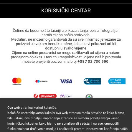
KORISNIČKI CENTAR
Želimo da budemo što tačniji u prikazu stanja, opisa, fotografija i
samih cijena naših proizvoda.
Međutim, ne možemo garantovati da su sve informacije vezane za
proizvod u svakom trenutku tačne, i da su svi prikazani artikli
dostupni u svako vrijeme.
Cijene na online prodavnici se mogu razlikovati od cijena u našem
prodajnom objektu. Trenutnu raspoloživost i cijene naših proizvoda
možete provjeriti pozivom na broj
+387 32 730 900.
Ova web stranica koristi kolačiće.
Kolačiće upotrebljavamo kako bi ova web stranica radila pravilno te kako bismo
2026 ©
Mocca Commerce
Sva prava zadržana.
bili u stanju vršiti dalja unapređenja stranice sa svrhom poboljšavanja vašeg
korisničkog iskustva, kako bismo personalizovali sadržaj i oglase, omogućili
funkcionalnost društvenih medija i analizirali promet. Nastavkom korištenja naših