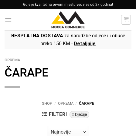
Skip
Gdje je kvalitet na prvom mjestu već više od 27 godina!
to
content
BESPLATNA DOSTAVA
za narudžbe odjeće ili obuće
preko 150 KM -
Detaljnije
OPREMA
ČARAPE
SHOP
/
OPREMA
/
ČARAPE
FILTERI
Dječije