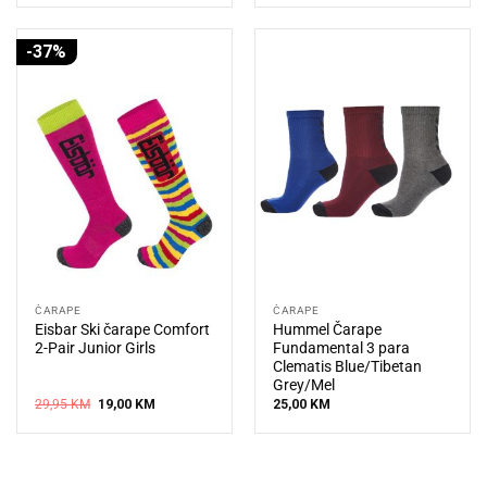
-37%
ČARAPE
ČARAPE
Eisbar Ski čarape Comfort
Hummel Čarape
2-Pair Junior Girls
Fundamental 3 para
Clematis Blue/Tibetan
Grey/Mel
Original
Current
29,95
KM
19,00
KM
25,00
KM
price
price
was:
is:
29,95 KM.
19,00 KM.