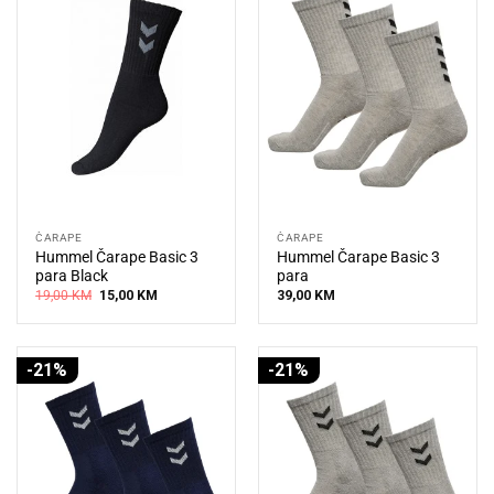
ČARAPE
ČARAPE
Hummel Čarape Basic 3
Hummel Čarape Basic 3
para Black
para
Original
Current
19,00
KM
15,00
KM
39,00
KM
price
price
was:
is:
19,00 KM.
15,00 KM.
-21%
-21%