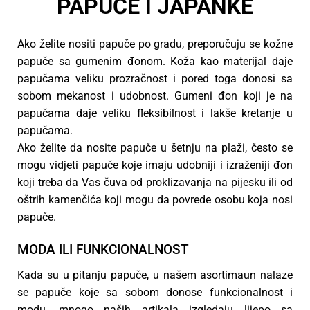
PAPUČE I JAPANKE
Ako želite nositi papuče po gradu, preporučuju se kožne
papuče sa gumenim đonom. Koža kao materijal daje
papučama veliku prozračnost i pored toga donosi sa
sobom mekanost i udobnost. Gumeni đon koji je na
papučama daje veliku fleksibilnost i lakše kretanje u
papučama.
Ako želite da nosite papuče u šetnju na plaži, često se
mogu vidjeti papuče koje imaju udobniji i izraženiji đon
koji treba da Vas čuva od proklizavanja na pijesku ili od
oštrih kamenčića koji mogu da povrede osobu koja nosi
papuče.
MODA ILI FUNKCIONALNOST
Kada su u pitanju papuče, u našem asortimaun nalaze
se papuče koje sa sobom donose funkcionalnost i
modu, mnogo naših artikala izgledaju lijepo sa