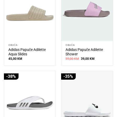
OBUĆA
OBUĆA
Adidas Papuče Adilette
Adidas Papuče Adilette
Aqua Slides
Shower
Original
Current
45,00
KM
59,00
KM
39,00
KM
price
price
was:
is:
59,00 KM.
39,00 KM.
-38%
-35%