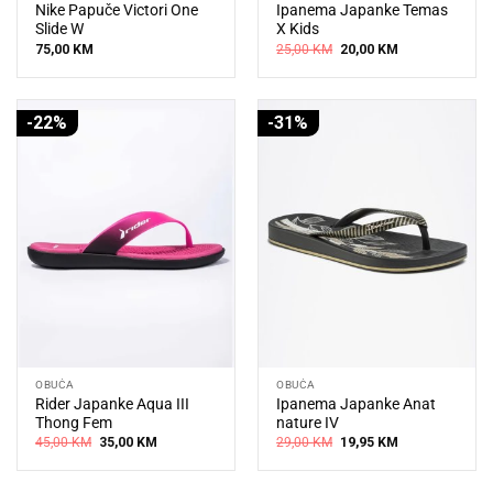
Nike Papuče Victori One
Ipanema Japanke Temas
Slide W
X Kids
Original
Current
75,00
KM
25,00
KM
20,00
KM
price
price
was:
is:
25,00 KM.
20,00 KM.
-22%
-31%
OBUĆA
OBUĆA
Rider Japanke Aqua III
Ipanema Japanke Anat
Thong Fem
nature IV
Original
Current
Original
Current
45,00
KM
35,00
KM
29,00
KM
19,95
KM
price
price
price
price
was:
is:
was:
is:
45,00 KM.
35,00 KM.
29,00 KM.
19,95 KM.