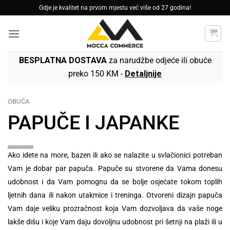
Skip
Gdje je kvalitet na prvom mjestu već više od 27 godina!
to
content
BESPLATNA DOSTAVA
za narudžbe odjeće ili obuće
preko 150 KM -
Detaljnije
OBUĆA
PAPUČE I JAPANKE
Ako idete na more, bazen ili ako se nalazite u svlačionici potreban
Vam je dobar par papuča. Papuče su stvorene da Vama donesu
udobnost i da Vam pomognu da se bolje osjećate tokom toplih
ljetnih dana ili nakon utakmice i treninga. Otvoreni dizajn papuča
Vam daje veliku prozračnost koja Vam dozvoljava da vaše noge
lakše dišu i koje Vam daju dovoljnu udobnost pri šetnji na plaži ili u