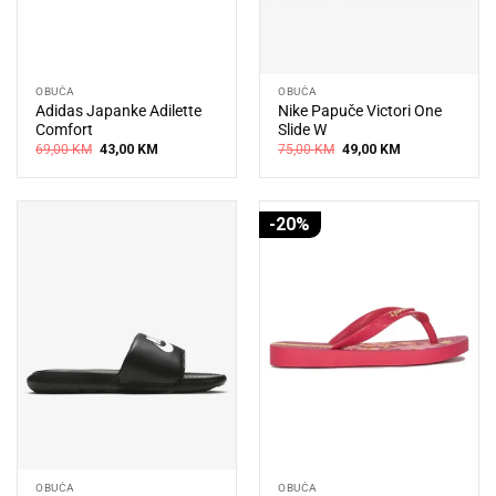
OBUĆA
OBUĆA
Adidas Japanke Adilette
Nike Papuče Victori One
Comfort
Slide W
Original
Current
Original
Current
69,00
KM
43,00
KM
75,00
KM
49,00
KM
price
price
price
price
was:
is:
was:
is:
69,00 KM.
43,00 KM.
75,00 KM.
49,00 KM.
-20%
OBUĆA
OBUĆA