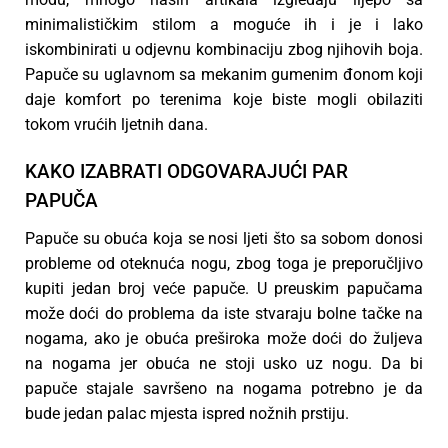
minimalističkim stilom a moguće ih i je i lako
iskombinirati u odjevnu kombinaciju zbog njihovih boja.
Papuče su uglavnom sa mekanim gumenim đonom koji
daje komfort po terenima koje biste mogli obilaziti
tokom vrućih ljetnih dana.
KAKO IZABRATI ODGOVARAJUĆI PAR
PAPUČA
Papuče su obuća koja se nosi ljeti što sa sobom donosi
probleme od oteknuća nogu, zbog toga je preporučljivo
kupiti jedan broj veće papuče. U preuskim papučama
može doći do problema da iste stvaraju bolne tačke na
nogama, ako je obuća preširoka može doći do žuljeva
na nogama jer obuća ne stoji usko uz nogu. Da bi
papuče stajale savršeno na nogama potrebno je da
bude jedan palac mjesta ispred nožnih prstiju.