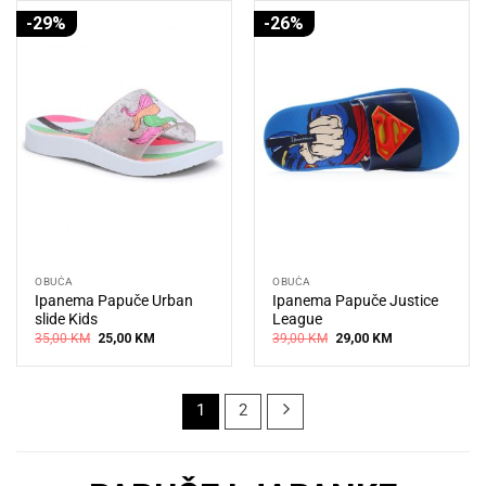
-29%
-26%
OBUĆA
OBUĆA
Ipanema Papuče Urban
Ipanema Papuče Justice
slide Kids
League
Original
Current
Original
Current
35,00
KM
25,00
KM
39,00
KM
29,00
KM
price
price
price
price
was:
is:
was:
is:
35,00 KM.
25,00 KM.
39,00 KM.
29,00 KM.
1
2