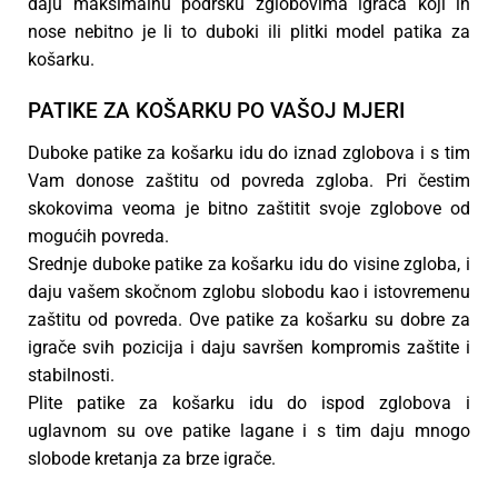
daju maksimalnu podršku zglobovima igrača koji ih
nose nebitno je li to duboki ili plitki model patika za
košarku.
PATIKE ZA KOŠARKU PO VAŠOJ MJERI
Duboke patike za košarku idu do iznad zglobova i s tim
Vam donose zaštitu od povreda zgloba. Pri čestim
skokovima veoma je bitno zaštitit svoje zglobove od
mogućih povreda.
Srednje duboke patike za košarku idu do visine zgloba, i
daju vašem skočnom zglobu slobodu kao i istovremenu
zaštitu od povreda. Ove patike za košarku su dobre za
igrače svih pozicija i daju savršen kompromis zaštite i
stabilnosti.
Plite patike za košarku idu do ispod zglobova i
uglavnom su ove patike lagane i s tim daju mnogo
slobode kretanja za brze igrače.