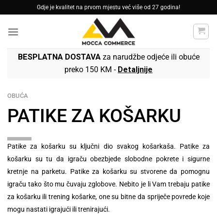
Skip
Gdje je kvalitet na prvom mjestu već više od 27 godina!
to
content
BESPLATNA DOSTAVA
za narudžbe odjeće ili obuće
preko 150 KM -
Detaljnije
OBUĆA
PATIKE ZA KOŠARKU
Patike za košarku su ključni dio svakog košarkaša. Patike za
košarku su tu da igraču obezbjede slobodne pokrete i sigurne
kretnje na parketu. Patike za košarku su stvorene da pomognu
igraču tako što mu čuvaju zglobove. Nebito je li Vam trebaju patike
za košarku ili trening košarke, one su bitne da spriječe povrede koje
mogu nastati igrajući ili trenirajući.