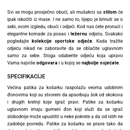
Svi se mogu prosječno obući, ali mušakrci sa
stilom
će
ipak iskočiti iz mase. I ne samo to, lijepo je brinuti se o
sebi, svom izgledu, obući i odjeći. Kod nas ćete pronaći i
elegantne komade za posao i
ležernu
odjeću. Svakako
pogledajte
kolekcije
sportske
odjeće
. Kada tražite
odjeću nikad ne zaboravite da se oblačite uglavnom
samo za sebe. Stoga odaberite odjeću koja upravo
Vama najviše
odgovara
i u kojoj se
najbolje
osjećate
.
SPECIFIKACIJE
Većina patika za košarku raspolažu veoma udobnim
đonovima koji su stvoreni da apsorbuju šok od skokova
i drugih kretnji koje igrač pravi. Patike za košarku
uglavnom imaju gumeni đon koji služi da se igrač
slobodnije može upustitit u neke pokrete a da od istih ne
zadobije povredu. Patike za košarku se prave tako da