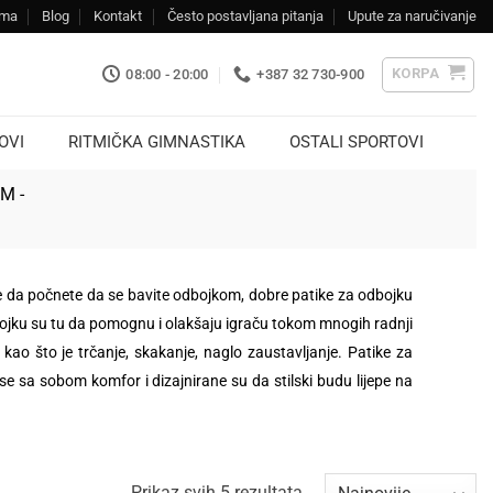
ama
Blog
Kontakt
Često postavljana pitanja
Upute za naručivanje
KORPA
08:00 - 20:00
+387 32 730-900
OVI
RITMIČKA GIMNASTIKA
OSTALI SPORTOVI
KM -
lite da počnete da se bavite odbojkom, dobre patike za odbojku
bojku su tu da pomognu i olakšaju igraču tokom mnogih radnji
 kao što je trčanje, skakanje, naglo zaustavljanje. Patike za
 sa sobom komfor i dizajnirane su da stilski budu lijepe na
Sorted
Prikaz svih 5 rezultata