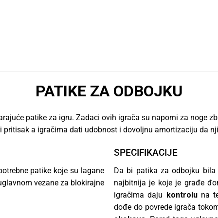
PATIKE ZA ODBOJKU
varajuće patike za igru. Zadaci ovih igrača su naporni za noge 
 pritisak a igračima dati udobnost i dovoljnu amortizaciju da 
SPECIFIKACIJE
 potrebne patike koje su lagane
Da bi patika za odbojku bila 
u uglavnom vezane za blokirajne
najbitnija je koje je građe 
igračima daju
kontrolu
na te
dođe do povrede igrača toko