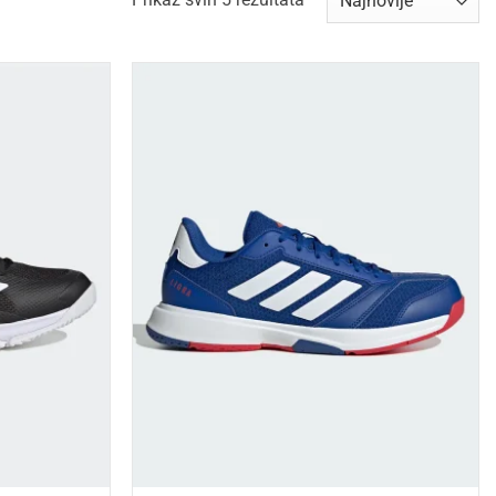
by
latest