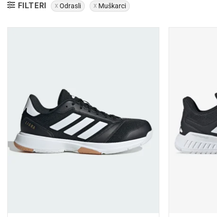
FILTERI
Odrasli
Muškarci