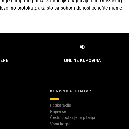
m je gornji dio patika za odbojku napravljen od mrežastog
 dovoljno protoka zraka što sa sobom donosi benefite manje
.
ENE
ONLINE KUPOVINA
KORISNIČKI CENTAR
Registracija
Prijavi se
Često postavljena pitanja
Vaša korpa