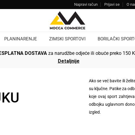
Napravi račun
Prijavi se
O n
PLANINARENJE
ZIMSKI SPORTOVI
BORILAČKI SPORT
ESPLATNA DOSTAVA
za narudžbe odjeće ili obuće preko 150 
Detaljnije
Ako se već bavite ili že
su ključne. Patike za od
JKU
koje ovaj sport zahtjeva
odbojku uglavnom donose
izgled.