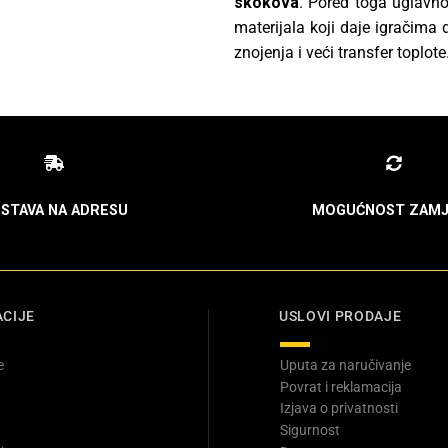
skokova
. Pored toga uglavno
materijala koji daje igračima
znojenja i veći transfer toplote
STAVA NA ADRESU
MOGUĆNOST ZAMJ
CIJE
USLOVI PRODAJE
e
Uputa za naručivanje
Povrat i reklamacija
Izjava o privatnosti
Sigurnost