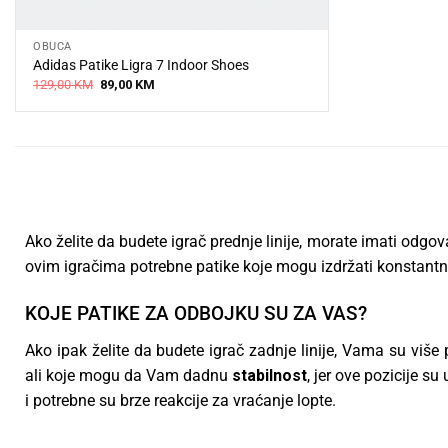
OBUĆA
Adidas Patike Ligra 7 Indoor Shoes
Original
Current
129,00
KM
89,00
KM
price
price
was:
is:
129,00 KM.
89,00 KM.
Ako želite da budete igrač prednje linije, morate imati odgo
ovim igračima potrebne patike koje mogu izdržati konstantni
KOJE PATIKE ZA ODBOJKU SU ZA VAS?
Ako ipak želite da budete igrač zadnje linije, Vama su više
ali koje mogu da Vam dadnu
stabilnost
, jer ove pozicije s
i potrebne su brze reakcije za vraćanje lopte.