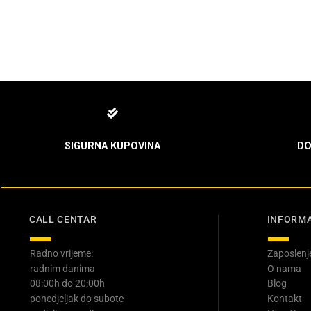
SIGURNA KUPOVINA
DO
CALL CENTAR
INFORMA
Radno vrijeme:
Zaposlenj
radnim danima
O nama
08:00h do 20:00h
Blog
ponedjeljak do subote
Kontakt