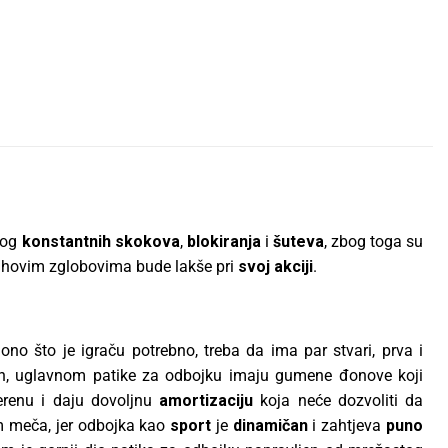
zbog
konstantnih skokova
,
blokiranja
i
šuteva
, zbog toga su
njihovim zglobovima bude lakše pri
svoj akciji
.
ono što je igraču potrebno, treba da ima par stvari, prva i
đon, uglavnom patike za odbojku imaju gumene đonove koji
renu i daju dovoljnu
amortizaciju
koja neće dozvoliti da
m meča, jer odbojka kao
sport
je
dinamičan
i zahtjeva
puno