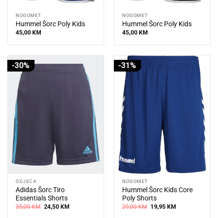
NOGOMET
NOGOMET
Hummel Šorc Poly Kids
Hummel Šorc Poly Kids
45,00
KM
45,00
KM
-30%
-31%
ODJEĆA
NOGOMET
Adidas Šorc Tiro
Hummel Šorc Kids Core
Essentials Shorts
Poly Shorts
Original
Current
Original
Current
35,00
KM
24,50
KM
29,00
KM
19,95
KM
price
price
price
price