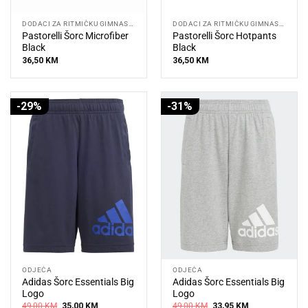
DODACI ZA RITMIČKU GIMNASTIKU
DODACI ZA RITMIČKU GIMNASTIKU
Pastorelli Šorc Microfiber
Pastorelli Šorc Hotpants
Black
Black
36,50
KM
36,50
KM
-29%
-31%
ODJEĆA
ODJEĆA
Adidas Šorc Essentials Big
Adidas Šorc Essentials Big
Logo
Logo
Original
Current
Original
Current
49,00
KM
35,00
KM
49,00
KM
33,95
KM