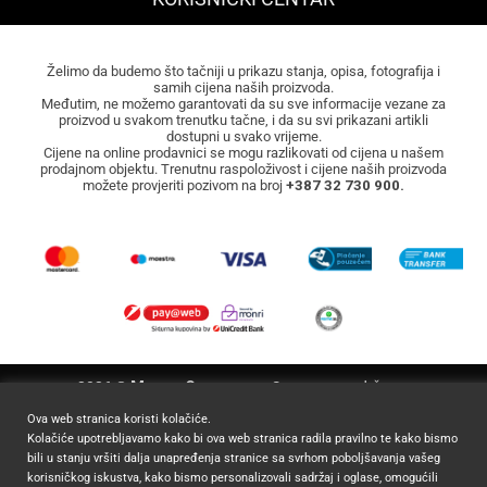
Želimo da budemo što tačniji u prikazu stanja, opisa, fotografija i
samih cijena naših proizvoda.
Međutim, ne možemo garantovati da su sve informacije vezane za
proizvod u svakom trenutku tačne, i da su svi prikazani artikli
dostupni u svako vrijeme.
Cijene na online prodavnici se mogu razlikovati od cijena u našem
prodajnom objektu. Trenutnu raspoloživost i cijene naših proizvoda
možete provjeriti pozivom na broj
+387 32 730 900.
2026 ©
Mocca Commerce
Sva prava zadržana.
Ova web stranica koristi kolačiće.
Kolačiće upotrebljavamo kako bi ova web stranica radila pravilno te kako bismo
bili u stanju vršiti dalja unapređenja stranice sa svrhom poboljšavanja vašeg
korisničkog iskustva, kako bismo personalizovali sadržaj i oglase, omogućili