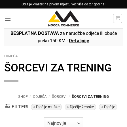
Skip
Gdje je kvalitet na prvom mjestu već više od 27 godina!
to
content
BESPLATNA DOSTAVA
za narudžbe odjeće ili obuće
preko 150 KM -
Detaljnije
ODJEĆA
ŠORCEVI ZA TRENING
SHOP
/
ODJEĆA
/
ŠORCEVI
/
ŠORCEVI ZA TRENING
FILTERI
Dječije muške
Dječije ženske
Dječije