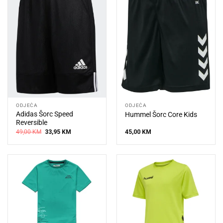
ODJEĆA
ODJEĆA
Adidas Šorc Speed
Hummel Šorc Core Kids
Reversible
Original
Current
49,00
KM
33,95
KM
45,00
KM
price
price
was:
is:
49,00 KM.
33,95 KM.