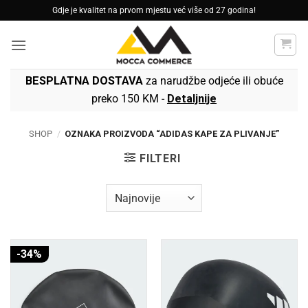
Skip
Gdje je kvalitet na prvom mjestu već više od 27 godina!
to
content
BESPLATNA DOSTAVA
za narudžbe odjeće ili obuće
preko 150 KM -
Detaljnije
SHOP
/
OZNAKA PROIZVODA “ADIDAS KAPE ZA PLIVANJE”
FILTERI
-34%