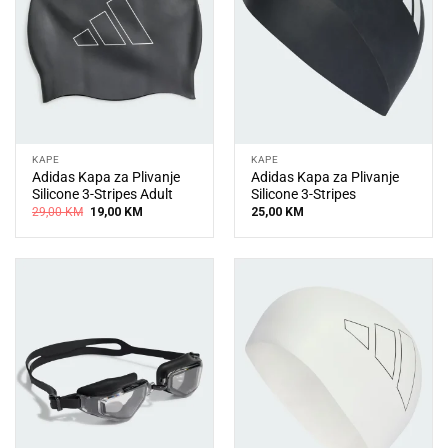
KAPE
KAPE
Adidas Kapa za Plivanje
Adidas Kapa za Plivanje
Silicone 3-Stripes Adult
Silicone 3-Stripes
Original
Current
29,00
KM
19,00
KM
25,00
KM
price
price
was:
is:
29,00 KM.
19,00 KM.