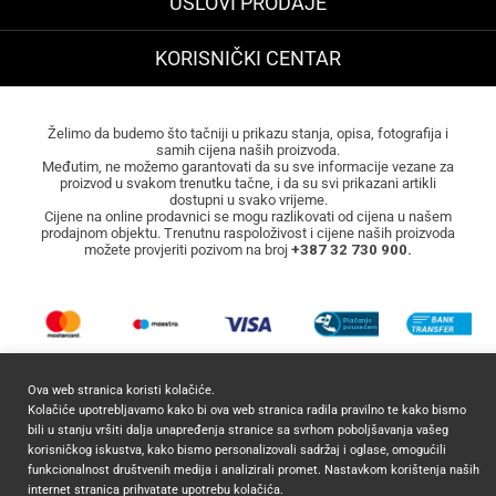
USLOVI PRODAJE
KORISNIČKI CENTAR
Želimo da budemo što tačniji u prikazu stanja, opisa, fotografija i
samih cijena naših proizvoda.
Međutim, ne možemo garantovati da su sve informacije vezane za
proizvod u svakom trenutku tačne, i da su svi prikazani artikli
dostupni u svako vrijeme.
Cijene na online prodavnici se mogu razlikovati od cijena u našem
prodajnom objektu. Trenutnu raspoloživost i cijene naših proizvoda
možete provjeriti pozivom na broj
+387 32 730 900.
Ova web stranica koristi kolačiće.
Kolačiće upotrebljavamo kako bi ova web stranica radila pravilno te kako bismo
bili u stanju vršiti dalja unapređenja stranice sa svrhom poboljšavanja vašeg
korisničkog iskustva, kako bismo personalizovali sadržaj i oglase, omogućili
2026 ©
Mocca Commerce
Sva prava zadržana.
funkcionalnost društvenih medija i analizirali promet. Nastavkom korištenja naših
internet stranica prihvatate upotrebu kolačića.