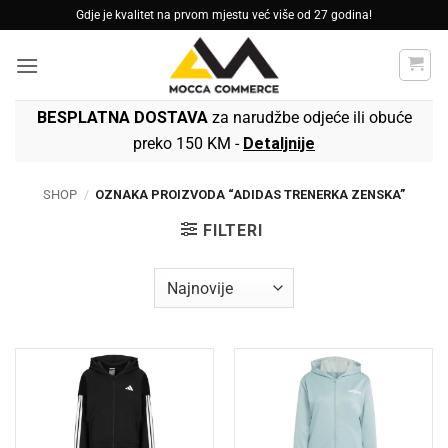
Skip
Gdje je kvalitet na prvom mjestu već više od 27 godina!
to
content
BESPLATNA DOSTAVA
za narudžbe odjeće ili obuće
preko 150 KM -
Detaljnije
SHOP
/
OZNAKA PROIZVODA “ADIDAS TRENERKA ZENSKA”
FILTERI