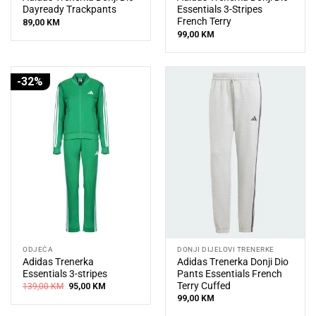
Dayready Trackpants
Essentials 3-Stripes
French Terry
89,00
KM
99,00
KM
-32%
ODJEĆA
DONJI DIJELOVI TRENERKE
Adidas Trenerka
Adidas Trenerka Donji Dio
Essentials 3-stripes
Pants Essentials French
Terry Cuffed
Original
Current
139,00
KM
95,00
KM
price
price
99,00
KM
was:
is:
139,00 KM.
95,00 KM.