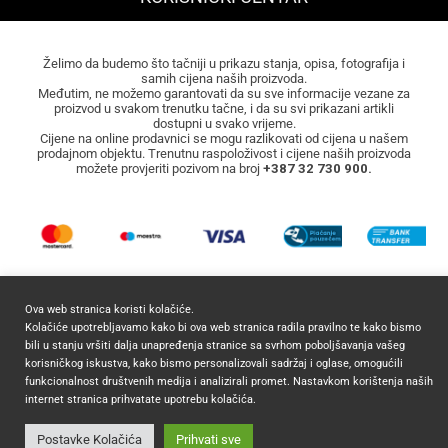
Želimo da budemo što tačniji u prikazu stanja, opisa, fotografija i
samih cijena naših proizvoda.
Međutim, ne možemo garantovati da su sve informacije vezane za
proizvod u svakom trenutku tačne, i da su svi prikazani artikli
dostupni u svako vrijeme.
Cijene na online prodavnici se mogu razlikovati od cijena u našem
prodajnom objektu. Trenutnu raspoloživost i cijene naših proizvoda
možete provjeriti pozivom na broj
+387 32 730 900.
Ova web stranica koristi kolačiće.
Kolačiće upotrebljavamo kako bi ova web stranica radila pravilno te kako bismo
bili u stanju vršiti dalja unapređenja stranice sa svrhom poboljšavanja vašeg
2026 ©
Mocca Commerce
Sva prava zadržana.
korisničkog iskustva, kako bismo personalizovali sadržaj i oglase, omogućili
funkcionalnost društvenih medija i analizirali promet. Nastavkom korištenja naših
internet stranica prihvatate upotrebu kolačića.
Postavke Kolačića
Prihvati sve