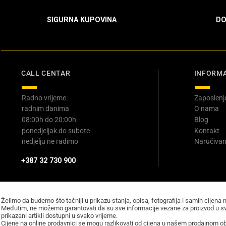
SIGURNA KUPOVINA
DO
CALL CENTAR
INFORMA
Radno vrijeme:
Zaposlenj
radnim danima
O nama
08:00h do 20:00h
Blog
ponedjeljak do subote
Kontakt
nedjelju ne radimo
Naručivan
+387 32 730 900
Želimo da budemo što tačniji u prikazu stanja, opisa, fotografija i samih cijena 
Međutim, ne možemo garantovati da su sve informacije vezane za proizvod u sv
prikazani artikli dostupni u svako vrijeme.
Cijene na online prodavnici se mogu razlikovati od cijena u našem prodajnom obj