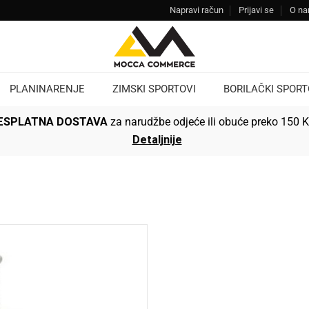
Napravi račun
Prijavi se
O n
PLANINARENJE
ZIMSKI SPORTOVI
BORILAČKI SPORT
ESPLATNA DOSTAVA
za narudžbe odjeće ili obuće preko 150 
Detaljnije