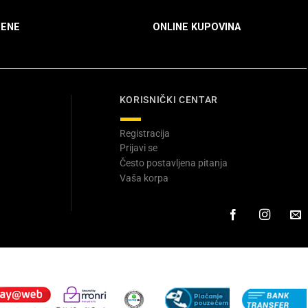
ENE
ONLINE KUPOVINA
KORISNIČKI CENTAR
Registracija
Prijavi se
Često postavljena pitanja
Vaša korpa