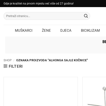
Skip
Gdje je kvalitet na prvom mjestu već više od 27 godina!
to
Pretraži:
content
MUŠKARCI
ŽENE
DJECA
BICIKLIZAM
B
SHOP
/
OZNAKA PROIZVODA “ALHONGA SAJLE KOČNICE”
FILTERI