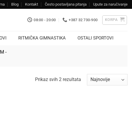
ama
Blog
Kontakt
Često postavljana pitanja
Upute za naručivanje
KORPA
08:00 - 20:00
+387 32 730-900
OVI
RITMIČKA GIMNASTIKA
OSTALI SPORTOVI
KM -
Sorted
Prikaz svih 2 rezultata
by
latest