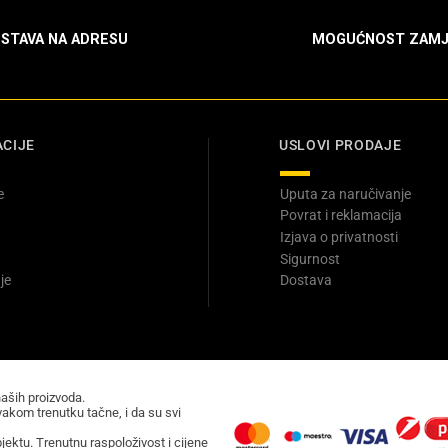
STAVA NA ADRESU
MOGUĆNOST ZAMJ
CIJE
USLOVI PRODAJE
e
Uputa za naručivanje
Povrat i reklamacija
Izjava o privatnosti
Sigurnost
je
Dostava
naših proizvoda.
akom trenutku tačne, i da su svi
ektu. Trenutnu raspoloživost i cijene