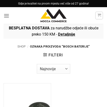
Skip
Gdje je kvalitet na prvom mjestu već više od 27 godina!
to
content
BESPLATNA DOSTAVA
za narudžbe odjeće ili obuće
preko 150 KM -
Detaljnije
SHOP
/
OZNAKA PROIZVODA “BOSCH BATERIJE”
FILTERI