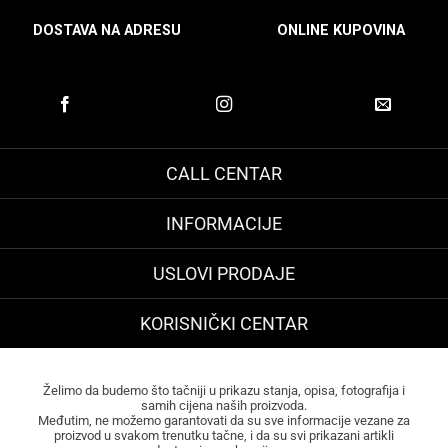
DOSTAVA NA ADRESU
ONLINE KUPOVINA
CALL CENTAR
INFORMACIJE
USLOVI PRODAJE
KORISNIČKI CENTAR
Želimo da budemo što tačniji u prikazu stanja, opisa, fotografija i
samih cijena naših proizvoda.
Međutim, ne možemo garantovati da su sve informacije vezane za
proizvod u svakom trenutku tačne, i da su svi prikazani artikli