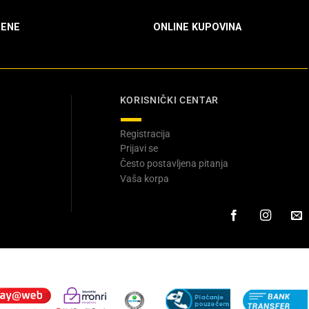
ENE
ONLINE KUPOVINA
KORISNIČKI CENTAR
Registracija
Prijavi se
Često postavljena pitanja
Vaša korpa