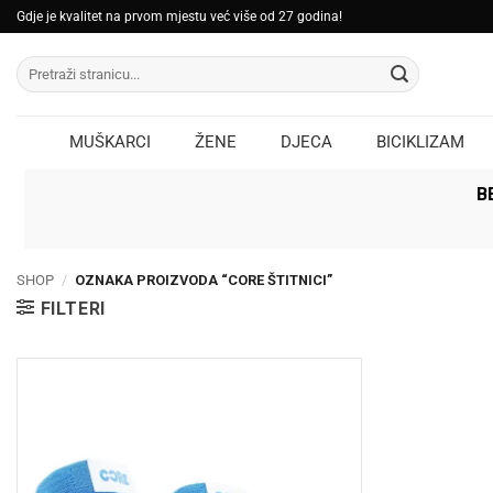
Skip
Gdje je kvalitet na prvom mjestu već više od 27 godina!
to
Pretraži:
content
MUŠKARCI
ŽENE
DJECA
BICIKLIZAM
B
SHOP
/
OZNAKA PROIZVODA “CORE ŠTITNICI”
FILTERI