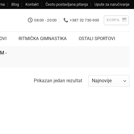
ama
Blog
Kontakt
Često postavljana pitanja
Upute za naručivanje
KORPA
08:00 - 20:00
+387 32 730-900
OVI
RITMIČKA GIMNASTIKA
OSTALI SPORTOVI
KM -
Prikazan jedan rezultat