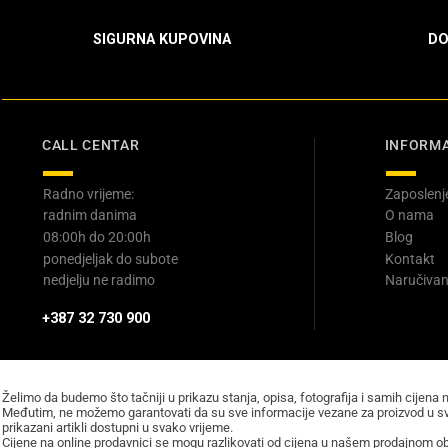
SIGURNA KUPOVINA
DO
CALL CENTAR
INFORMA
Radno vrijeme:
Zaposlenj
radnim danima
O nama
08:00h do 20:00h
Blog
ponedjeljak do subote
Kontakt
nedjelju ne radimo
Naručivan
+387 32 730 900
Želimo da budemo što tačniji u prikazu stanja, opisa, fotografija i samih cijena 
Međutim, ne možemo garantovati da su sve informacije vezane za proizvod u sv
prikazani artikli dostupni u svako vrijeme.
Cijene na online prodavnici se mogu razlikovati od cijena u našem prodajnom obj