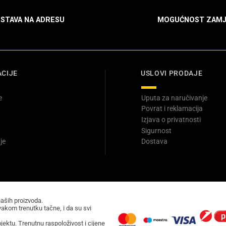
STAVA NA ADRESU
MOGUĆNOST ZAMJ
CIJE
USLOVI PRODAJE
e
Uputa za naručivanje
Povrat i reklamacija
Izjava o privatnosti
Sigurnost
je
Dostava
naših proizvoda.
akom trenutku tačne, i da su svi
ektu. Trenutnu raspoloživost i cijene