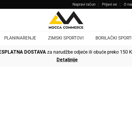
Napravi račun
Prijavi se
O n
PLANINARENJE
ZIMSKI SPORTOVI
BORILAČKI SPORT
ESPLATNA DOSTAVA
za narudžbe odjeće ili obuće preko 150 
Detaljnije