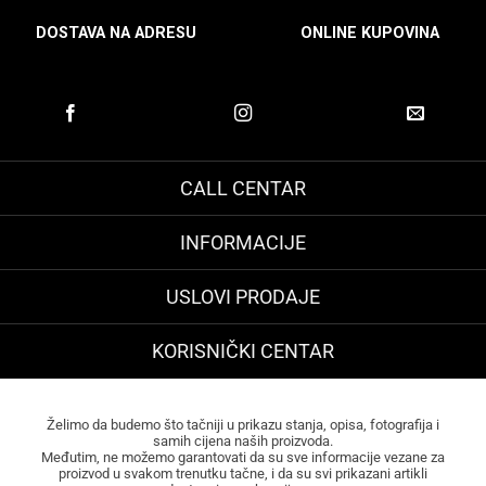
DOSTAVA NA ADRESU
ONLINE KUPOVINA
CALL CENTAR
INFORMACIJE
USLOVI PRODAJE
KORISNIČKI CENTAR
Želimo da budemo što tačniji u prikazu stanja, opisa, fotografija i
samih cijena naših proizvoda.
Međutim, ne možemo garantovati da su sve informacije vezane za
proizvod u svakom trenutku tačne, i da su svi prikazani artikli