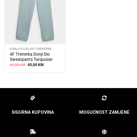
DONJI DIJELOVI TRENERKE
4F Trenerka Donji Dio
Sweatpants Turquoise
Original
Current
69,00
KM
45,00
KM
price
price
was:
is:
69,00 KM.
45,00 KM.
SIGURNA KUPOVINA
MOGUĆNOST ZAMJENE