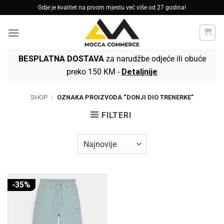
Skip
Gdje je kvalitet na prvom mjestu već više od 27 godina!
to
content
BESPLATNA DOSTAVA
za narudžbe odjeće ili obuće
preko 150 KM -
Detaljnije
SHOP
/
OZNAKA PROIZVODA “DONJI DIO TRENERKE”
FILTERI
-35%