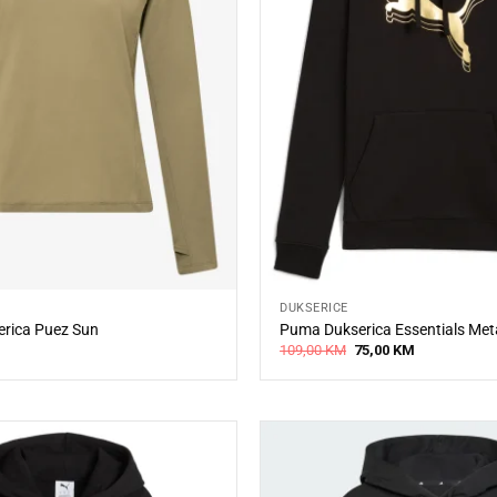
DUKSERICE
erica Puez Sun
Puma Dukserica Essentials Met
Original
Current
109,00
KM
75,00
KM
price
price
was:
is:
109,00 KM.
75,00 KM.