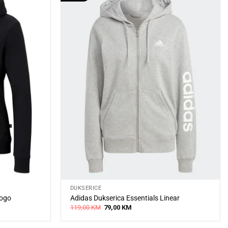
DUKSERICE
Logo
Adidas Dukserica Essentials Linear
Original
Current
119,00
KM
79,00
KM
price
price
was:
is:
119,00 KM.
79,00 KM.