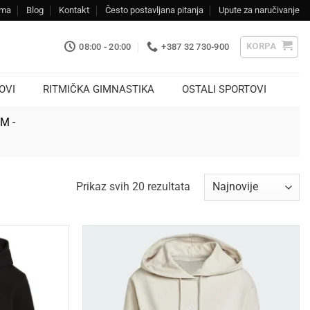
ama
Blog
Kontakt
Često postavljana pitanja
Upute za naručivanje
KORPA
08:00 - 20:00
+387 32 730-900
OVI
RITMIČKA GIMNASTIKA
OSTALI SPORTOVI
KM -
Sorted
Prikaz svih 20 rezultata
by
latest