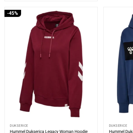
119,00 KM.
79,95 KM.
-45%
DUKSERICE
DUKSERICE
Hummel Dukserica Legacy Woman Hoodie
Hummel Duks