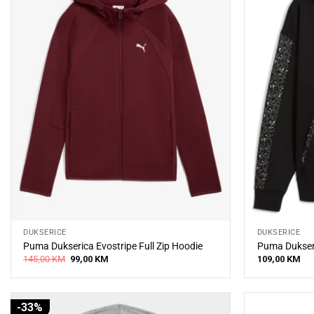
DUKSERICE
DUKSERICE
Puma Dukserica Evostripe Full Zip Hoodie
Puma Dukseri
Original
Current
145,00
KM
99,00
KM
109,00
KM
price
price
was:
is:
145,00 KM.
99,00 KM.
-33%