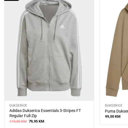
DUKSERICE
DUKSERICE
Adidas Dukserica Essentials 3-Stripes FT
Puma Dukseri
Regular Full-Zip
99,00
KM
Original
Current
119,00
KM
79,95
KM
price
price
was:
is: