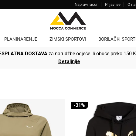
Napravi račun
Prijavi se
O n
PLANINARENJE
ZIMSKI SPORTOVI
BORILAČKI SPORT
ESPLATNA DOSTAVA
za narudžbe odjeće ili obuće preko 150 
Detaljnije
-31%