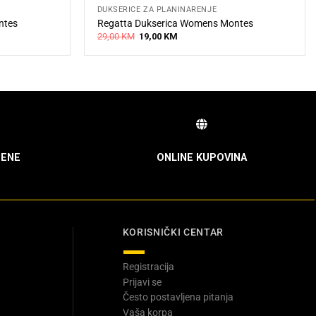
DUKSERICE ZA PLANINARENJE
ntes
Regatta Dukserica Womens Montes
Original
Current
29,00
KM
19,00
KM
price
price
was:
is:
29,00 KM.
19,00 KM.
ENE
ONLINE KUPOVINA
KORISNIČKI CENTAR
Registracija
Prijavi se
Često postavljena pitanja
Vaša korpa