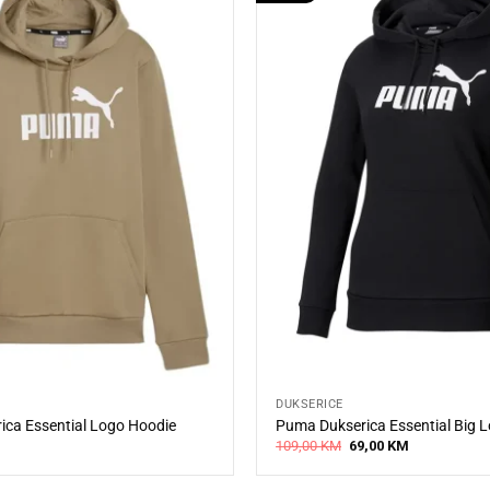
DUKSERICE
ca Essential Logo Hoodie
Puma Dukserica Essential Big 
Original
Current
109,00
KM
69,00
KM
price
price
was:
is:
109,00 KM.
69,00 KM.