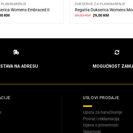
 PLANINARENJE
DUKSERICE ZA PLANINARENJE
serica Womens Embraced II
Regatta Dukserica Womens Mo
inal
Current
Original
Current
00
KM
39,00
KM
29,00
KM
e
price
price
price
:
is:
was:
is:
00 KM.
39,00 KM.
39,00 KM.
29,00 KM.
STAVA NA ADRESU
MOGUĆNOST ZAMJ
CIJE
USLOVI PRODAJE
e
Uputa za naručivanje
Povrat i reklamacija
Izjava o privatnosti
Sigurnost