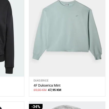
DUKSERICE
4F Dukserica Mint
Original
Current
69,00
KM
47,95
KM
price
price
was:
is:
69,00 KM.
47,95 KM.
-34%