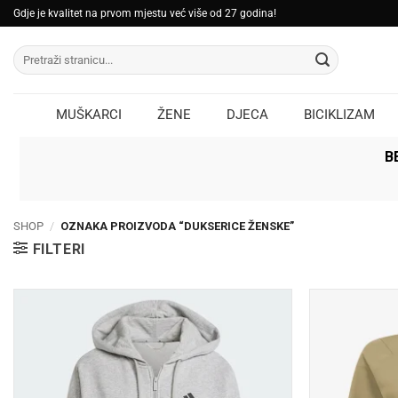
Skip
Gdje je kvalitet na prvom mjestu već više od 27 godina!
to
Pretraži:
content
MUŠKARCI
ŽENE
DJECA
BICIKLIZAM
B
SHOP
/
OZNAKA PROIZVODA “DUKSERICE ŽENSKE”
FILTERI