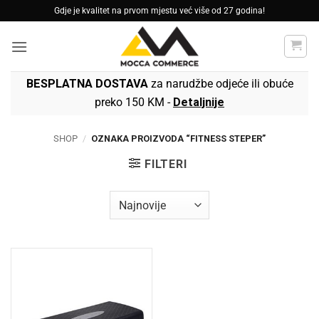
Skip
Gdje je kvalitet na prvom mjestu već više od 27 godina!
to
content
BESPLATNA DOSTAVA
za narudžbe odjeće ili obuće
preko 150 KM -
Detaljnije
SHOP
/
OZNAKA PROIZVODA “FITNESS STEPER”
FILTERI