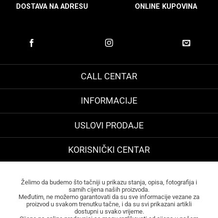
DOSTAVA NA ADRESU
ONLINE KUPOVINA
CALL CENTAR
INFORMACIJE
USLOVI PRODAJE
KORISNIČKI CENTAR
Želimo da budemo što tačniji u prikazu stanja, opisa, fotografija i
samih cijena naših proizvoda.
Međutim, ne možemo garantovati da su sve informacije vezane za
proizvod u svakom trenutku tačne, i da su svi prikazani artikli
dostupni u svako vrijeme.