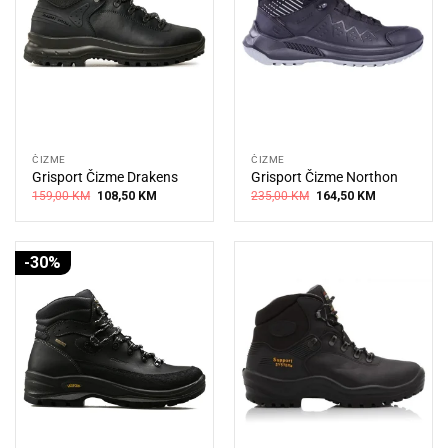
ČIZME
ČIZME
Grisport Čizme Drakens
Grisport Čizme Northon
Original
Current
Original
Current
159,00
KM
108,50
KM
235,00
KM
164,50
KM
price
price
price
price
was:
is:
was:
is:
159,00 KM.
108,50 KM.
235,00 KM.
164,50 KM.
-30%