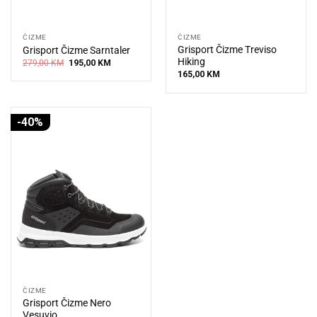
ČIZME
ČIZME
Grisport Čizme Treviso
Grisport Čizme Sarntaler
Hiking
Original
Current
279,00
KM
195,00
KM
price
price
165,00
KM
was:
is:
279,00 KM.
195,00 KM.
-40%
ČIZME
Grisport Čizme Nero
Vesuvio