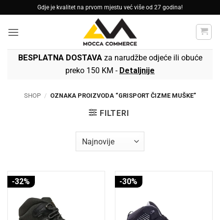
Skip
Gdje je kvalitet na prvom mjestu već više od 27 godina!
to
content
BESPLATNA DOSTAVA
za narudžbe odjeće ili obuće
preko 150 KM -
Detaljnije
SHOP
/
OZNAKA PROIZVODA “GRISPORT ČIZME MUŠKE”
FILTERI
-32%
-30%