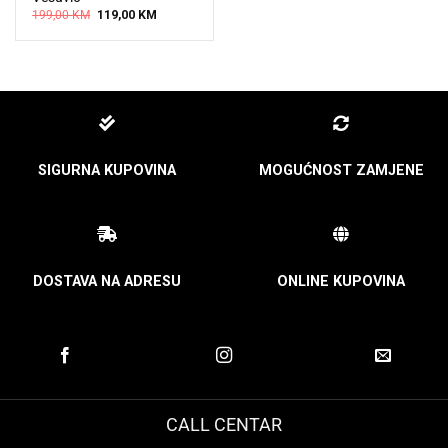
Original
Current
199,00
KM
119,00
KM
price
price
was:
is:
199,00 KM.
119,00 KM.
SIGURNA KUPOVINA
MOGUĆNOST ZAMJENE
DOSTAVA NA ADRESU
ONLINE KUPOVINA
CALL CENTAR