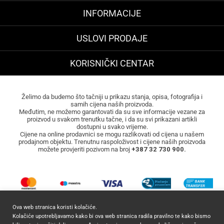
INFORMACIJE
USLOVI PRODAJE
KORISNIČKI CENTAR
Želimo da budemo što tačniji u prikazu stanja, opisa, fotografija i
samih cijena naših proizvoda.
Međutim, ne možemo garantovati da su sve informacije vezane za
proizvod u svakom trenutku tačne, i da su svi prikazani artikli
dostupni u svako vrijeme.
Cijene na online prodavnici se mogu razlikovati od cijena u našem
prodajnom objektu. Trenutnu raspoloživost i cijene naših proizvoda
možete provjeriti pozivom na broj
+387 32 730 900.
Ova web stranica koristi kolačiće.
Kolačiće upotrebljavamo kako bi ova web stranica radila pravilno te kako bismo