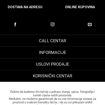
DOSTAVA NA ADRESU
ONLINE KUPOVINA
CALL CENTAR
INFORMACIJE
USLOVI PRODAJE
KORISNIČKI CENTAR
Želimo da budemo što tačniji u prikazu stanja, opisa, fotografija i
samih cijena naših proizvoda.
Međutim, ne možemo garantovati da su sve informacije vezane za
proizvod u svakom trenutku tačne, i da su svi prikazani artikli