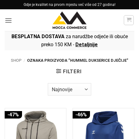
Skip
Gdje je kvalitet na prvom mjestu već više od 27 godina!
to
content
BESPLATNA DOSTAVA
za narudžbe odjeće ili obuće
preko 150 KM -
Detaljnije
SHOP
/
OZNAKA PROIZVODA “HUMMEL DUKSERICE DJEČIJE”
FILTERI
-47%
-46%