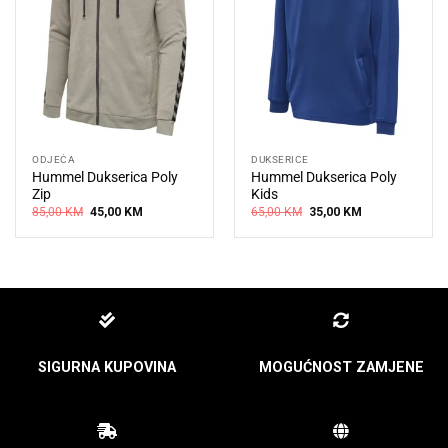
ODJEĆA
DUKSERICE
Hummel Dukserica Poly
Hummel Dukserica Poly
Zip
Kids
Original
Current
Original
Current
85,00
KM
45,00
KM
65,00
KM
35,00
KM
price
price
price
price
was:
is:
was:
is:
85,00 KM.
45,00 KM.
65,00 KM.
35,00 KM.
SIGURNA KUPOVINA
MOGUĆNOST ZAMJENE