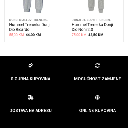
DONJI DIJELOVI TRENERKE
DONJI DIJELOVI TRENERKE
Hummel Trenerka Donji
Hummel Trenerka Donji
Dio Ricardo
Dio Noni 2.0
Original
Current
Original
Current
55,00
KM
44,00
KM
75,00
KM
43,50
KM
price
price
price
price
was:
is:
was:
is:
55,00 KM.
44,00 KM.
75,00 KM.
43,50 KM.
SIGURNA KUPOVINA
MOGUĆNOST ZAMJENE
DOSTAVA NA ADRESU
ONLINE KUPOVINA