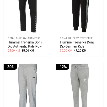
DONJI DIJELOVI TRENERKE
DONJI DIJELOVI TRENERKE
Hummel Trenerka Donji
Hummel Trenerka Donji
Dio Authentic Kids Poly
Dio Gaiman Kids
Original
Current
Original
Current
65,00
KM
35,00
KM
59,00
KM
47,20
KM
price
price
price
price
was:
is:
was:
is:
65,00 KM.
35,00 KM.
59,00 KM.
47,20 KM.
-20%
-42%