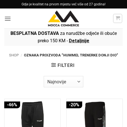
Skip
Gdje je kvalitet na prvom mjestu već više od 27 godina!
to
content
BESPLATNA DOSTAVA
za narudžbe odjeće ili obuće
preko 150 KM -
Detaljnije
SHOP
/
OZNAKA PROIZVODA “HUMMEL TRENERKE DONJI DIO”
FILTERI
-46%
-20%