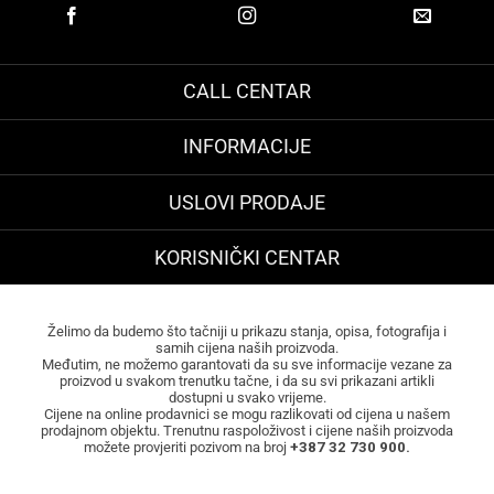
CALL CENTAR
INFORMACIJE
USLOVI PRODAJE
KORISNIČKI CENTAR
Želimo da budemo što tačniji u prikazu stanja, opisa, fotografija i
samih cijena naših proizvoda.
Međutim, ne možemo garantovati da su sve informacije vezane za
proizvod u svakom trenutku tačne, i da su svi prikazani artikli
dostupni u svako vrijeme.
Cijene na online prodavnici se mogu razlikovati od cijena u našem
prodajnom objektu. Trenutnu raspoloživost i cijene naših proizvoda
možete provjeriti pozivom na broj
+387 32 730 900.