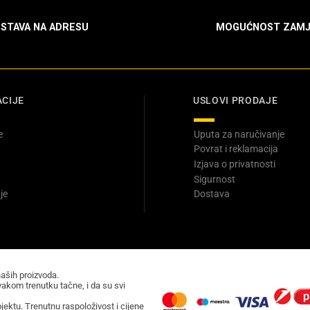
STAVA NA ADRESU
MOGUĆNOST ZAMJ
CIJE
USLOVI PRODAJE
e
Uputa za naručivanje
Povrat i reklamacija
Izjava o privatnosti
Sigurnost
je
Dostava
naših proizvoda.
akom trenutku tačne, i da su svi
ektu. Trenutnu raspoloživost i cijene