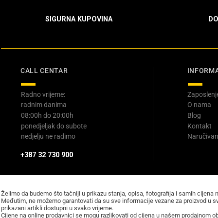
SIGURNA KUPOVINA
DO
CALL CENTAR
INFORMA
Radno vrijeme:
Zaposlenj
radnim danima
O nama
08:00h do 20:00h
Blog
ponedjeljak do subote
Kontakt
nedjelju ne radimo
Naručivan
+387 32 730 900
Želimo da budemo što tačniji u prikazu stanja, opisa, fotografija i samih cijena 
Međutim, ne možemo garantovati da su sve informacije vezane za proizvod u sv
prikazani artikli dostupni u svako vrijeme.
Cijene na online prodavnici se mogu razlikovati od cijena u našem prodajnom obj