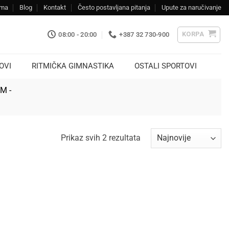
ama
Blog
Kontakt
Često postavljana pitanja
Upute za naručivanje
KORPA
08:00 - 20:00
+387 32 730-900
OVI
RITMIČKA GIMNASTIKA
OSTALI SPORTOVI
KM -
Sorted
Prikaz svih 2 rezultata
by
latest