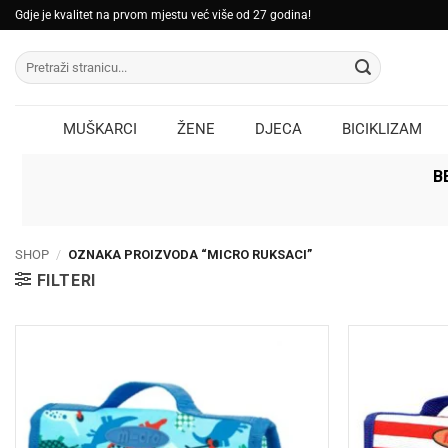
Skip
Gdje je kvalitet na prvom mjestu već više od 27 godina!
to
Pretraži:
content
MUŠKARCI
ŽENE
DJECA
BICIKLIZAM
B
SHOP
/
OZNAKA PROIZVODA “MICRO RUKSACI”
FILTERI