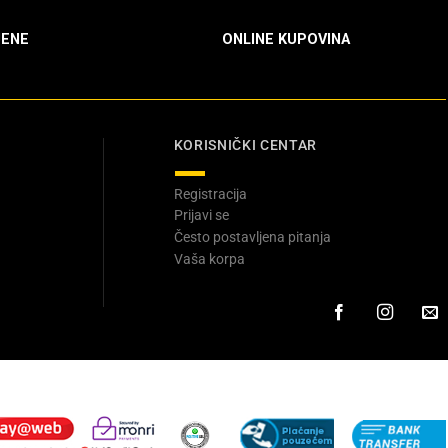
ENE
ONLINE KUPOVINA
KORISNIČKI CENTAR
Registracija
Prijavi se
Često postavljena pitanja
Vaša korpa