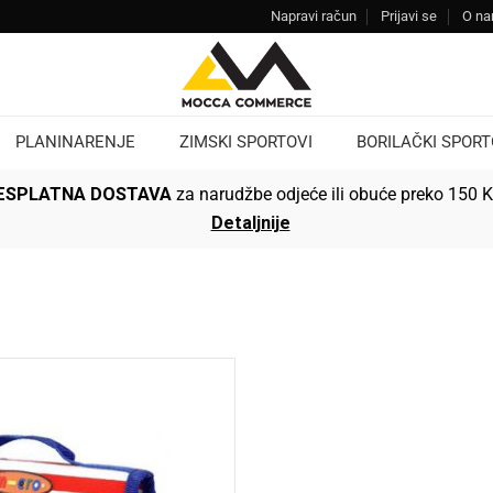
Napravi račun
Prijavi se
O n
PLANINARENJE
ZIMSKI SPORTOVI
BORILAČKI SPORT
ESPLATNA DOSTAVA
za narudžbe odjeće ili obuće preko 150 
Detaljnije