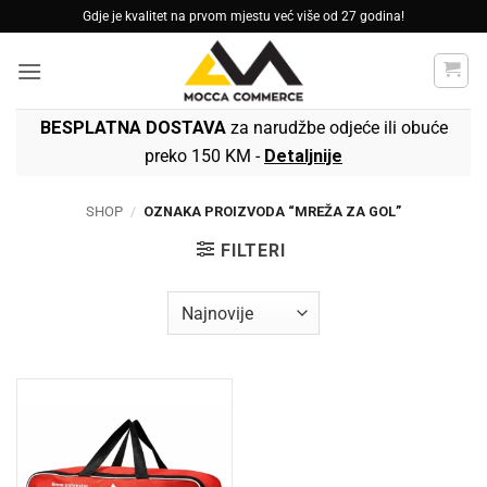
Skip
Gdje je kvalitet na prvom mjestu već više od 27 godina!
to
content
BESPLATNA DOSTAVA
za narudžbe odjeće ili obuće
preko 150 KM -
Detaljnije
SHOP
/
OZNAKA PROIZVODA “MREŽA ZA GOL”
FILTERI