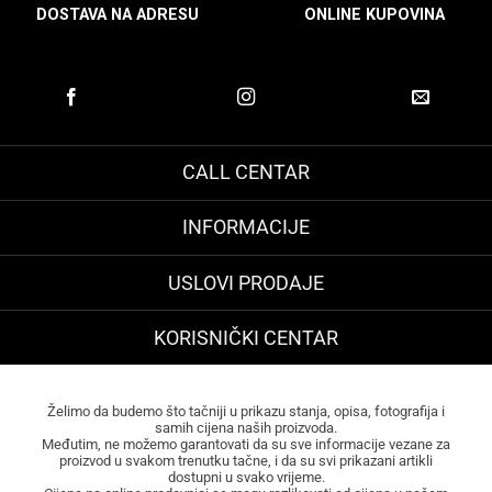
DOSTAVA NA ADRESU
ONLINE KUPOVINA
CALL CENTAR
INFORMACIJE
USLOVI PRODAJE
KORISNIČKI CENTAR
Želimo da budemo što tačniji u prikazu stanja, opisa, fotografija i
samih cijena naših proizvoda.
Međutim, ne možemo garantovati da su sve informacije vezane za
proizvod u svakom trenutku tačne, i da su svi prikazani artikli
dostupni u svako vrijeme.