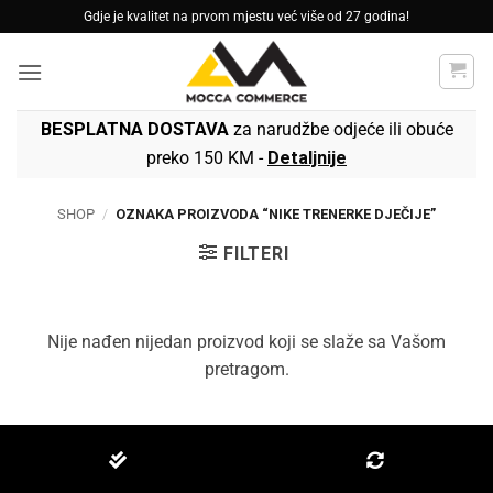
Skip
Gdje je kvalitet na prvom mjestu već više od 27 godina!
to
content
BESPLATNA DOSTAVA
za narudžbe odjeće ili obuće
preko 150 KM -
Detaljnije
SHOP
/
OZNAKA PROIZVODA “NIKE TRENERKE DJEČIJE”
FILTERI
Nije nađen nijedan proizvod koji se slaže sa Vašom
pretragom.