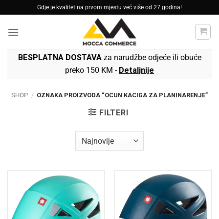
Skip
Gdje je kvalitet na prvom mjestu već više od 27 godina!
to
content
BESPLATNA DOSTAVA
za narudžbe odjeće ili obuće
preko 150 KM -
Detaljnije
SHOP
/
OZNAKA PROIZVODA “OCUN KACIGA ZA PLANINARENJE”
FILTERI