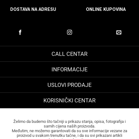
DOSTAVA NA ADRESU
ONLINE KUPOVINA
CALL CENTAR
INFORMACIJE
USLOVI PRODAJE
KORISNIČKI CENTAR
Želimo da budemo što tačniji u prikazu stanja, opisa, fotografija i
samih cijena naših proizvoda.
Međutim, ne možemo garantovati da su sve informacije vezane za
proizvod u svakom trenutku tačne, i da su svi prikazani artikli