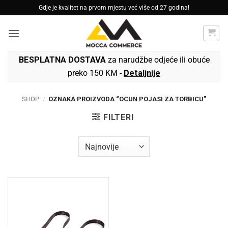
Skip
Gdje je kvalitet na prvom mjestu već više od 27 godina!
to
content
BESPLATNA DOSTAVA
za narudžbe odjeće ili obuće
preko 150 KM -
Detaljnije
SHOP
/
OZNAKA PROIZVODA “OCUN POJASI ZA TORBICU”
FILTERI