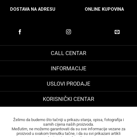
DOSTAVA NA ADRESU
ONLINE KUPOVINA
CALL CENTAR
INFORMACIJE
USLOVI PRODAJE
KORISNIČKI CENTAR
Želimo da budemo što tačniji u prikazu stanja, opisa, fotografija i
samih cijena naših proizvoda.
Međutim, ne možemo garantovati da su sve informacije vezane za
proizvod u svakom trenutku tačne, i da su svi prikazani artikli