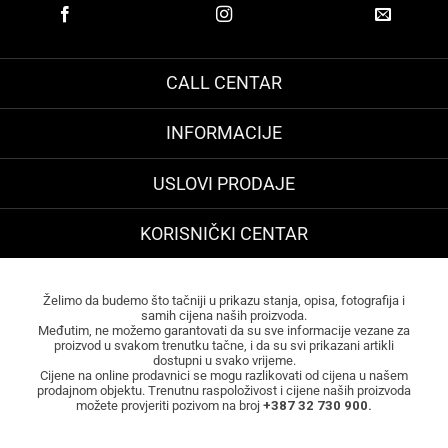
CALL CENTAR
INFORMACIJE
USLOVI PRODAJE
KORISNIČKI CENTAR
Želimo da budemo što tačniji u prikazu stanja, opisa, fotografija i
samih cijena naših proizvoda.
Međutim, ne možemo garantovati da su sve informacije vezane za
proizvod u svakom trenutku tačne, i da su svi prikazani artikli
dostupni u svako vrijeme.
Cijene na online prodavnici se mogu razlikovati od cijena u našem
prodajnom objektu. Trenutnu raspoloživost i cijene naših proizvoda
možete provjeriti pozivom na broj
+387 32 730 900.