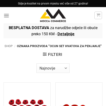
Skip
Gdje je kvalitet na prvom mjestu već više od 27 godina!
to
content
BESPLATNA DOSTAVA
za narudžbe odjeće ili obuće
preko 150 KM -
Detaljnije
SHOP
/
OZNAKA PROIZVODA “OCUN SET HVATOVA ZA PENJANJE”
FILTERI