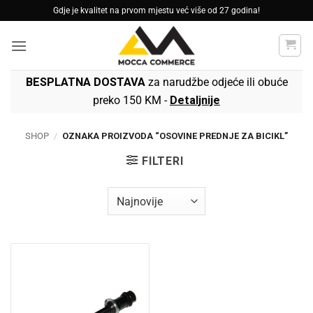
Skip
Gdje je kvalitet na prvom mjestu već više od 27 godina!
to
content
BESPLATNA DOSTAVA
za narudžbe odjeće ili obuće
preko 150 KM -
Detaljnije
SHOP
/
OZNAKA PROIZVODA “OSOVINE PREDNJE ZA BICIKL”
FILTERI