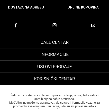
DOSTAVA NA ADRESU
ONLINE KUPOVINA
CALL CENTAR
INFORMACIJE
USLOVI PRODAJE
KORISNIČKI CENTAR
Želimo da budemo što tačniji u prikazu stanja, opisa, fotografija i
samih cijena naših proizvoda.
Međutim, ne možemo garantovati da su sve informacije vezane za
proizvod u svakom trenutku tačne, i da su svi prikazani artikli